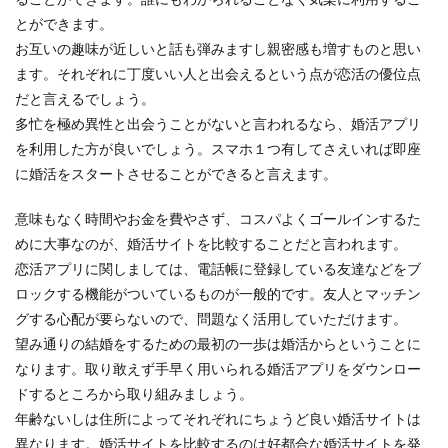
とができます。
お互いの趣味が近しいと話も弾みますし親密感も増すものと思い
ます。それぞれに丁度いい人と出会えるという点が恋活の優位点
だと言えるでしょう。
多忙を極め異性と出会うことがないと言われるなら、婚活アプリ
を利用した方が良いでしょう。スマホ１つ有してさえいれば即座
に婚活をスタートさせることができると言えます。
意味もなく時間やお金を費やさず、コスパよくゴールインするた
めに大事なのが、婚活サイトを比較することだと言われます。
恋活アプリに関しましては、電話帳に登録している友達などをブ
ロックする機能がついているものが一般的です。友人とマッチン
グする心配が要らないので、問題なく活用していただけます。
望み通りの結婚をするための最初の一歩は婚活からということに
なります。取り敢えず手早く用いられる婚活アプリをダウンロー
ドするところから取り組みましょう。
年齢ないしは住所によってそれぞれにちょうど良い婚活サイトは
異なります。婚活サイトを比較するのは好都合な婚活サイトを発