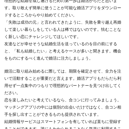
理想的な結婚を成し遂げるための第一歩は婚活からだと思いま
す。取り敢えず簡単に使うことが可能な婚活アプリをダウンロー
ドするところからやり始めてください。
「失敗は成功の元」と言われてきたように、失敗を乗り越え再婚
して楽しい暮らしをしている人は稀ではないのです。怯むことな
く新しい恋にチャレンジしてほしいです。
友達などが幸せそうな結婚生活を送っているのを目の前にする
と、「私も結婚したい」と考えるケースが多いと聞きます。機会
をものにするべく進んで婚活に注力しましょう。
婚活に取り組み始めるに際しては、期限を確定させて、全力を注
いで活動することが重要だと言えます。婚活アプリもだらだら利
用せず一点集中のつもりで理想的なパートナーを見つけ出してく
ださい。
恋を楽しみたいと考えているなら、合コンに行ってみましょう。
マッチングアプリの中には個別の出会いだけではなく、合コン相
手を探し出すことができるものも提供されています。
結婚情報サービスはスマートフォンを有していれば直ちに登録す
ることができます。誰にもわかられることなく気楽に利用するこ