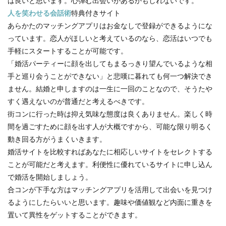
ば良いと思います。心弾む出会いがあるかもしれないです。
人を笑わせる会話術
特典付きサイト
あらかたのマッチングアプリはお金なしで登録ができるようにな
っています。恋人がほしいと考えているのなら、恋活はいつでも
手軽にスタートすることが可能です。
「婚活パーティーに顔を出してもまるっきり望んでいるような相
手と巡り会うことができない」と悲嘆に暮れても何一つ解決でき
ません。結婚と申しますのは一生に一回のことなので、そうたや
すく遇えないのが普通だと考えるべきです。
街コンに行った時は抑え気味な態度は良くありません。楽しく時
間を過ごすために顔を出す人が大概ですから、可能な限り明るく
動き回る方がうまくいきます。
婚活サイトを比較すればあなたに相応しいサイトをセレクトする
ことが可能だと考えます。利便性に優れているサイトに申し込ん
で婚活を開始しましょう。
合コンが下手な方はマッチングアプリを活用して出会いを見つけ
るようにしたらいいと思います。趣味や価値観など内面に重きを
置いて異性をゲットすることができます。