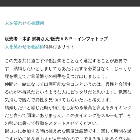
人を笑わせる会話術
販売者：木多 崇将さん/販売ＡＳＰ：インフォトップ
人を笑わせる会話術
特典付きサイト
この先を共に過ごす伴侶は焦ることなく選定することが必要で
す。結婚したいとしましてもあたふたする必要はなく、じっくり
腰を据えてご希望通りの相手を見つけ出しましょう。
仲間と一緒になって出席可能な合コンというのは、異性と会話す
るのが不得意だというような人にピッタリだと思います。気楽な
気持ちで臨んで異性を見つけてもらいたいと考えます。
結婚したいと感じた時が婚活をし始める最高と言えるタイミング
だと言って間違いありません。このタイミングをスルーせず、そ
の勢いに乗って行動をスタートさせてください。
街コンに参加する時は控えめな態度は厳禁です。楽しく時間を過
ごすために足を運ぶ人が大部分なので、できる限り明るく立ち回