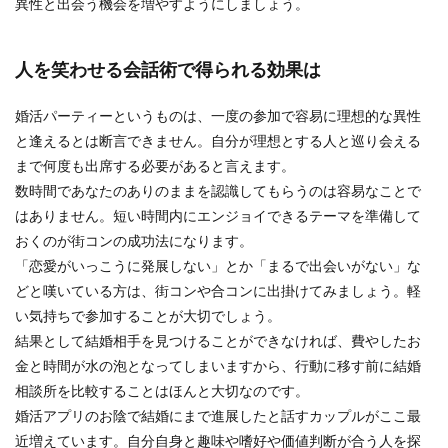
異性と出会う機会を増やすようにしましょう。
人を笑わせる会話術で得られる効果は
婚活パーティーというものは、一度の参加で容易に理想的な異性
と逢えるとは断言できません。自分が理想とする人と巡り会える
まで何度も出席する必要があると言えます。
数時間であなたのありのままを認識してもらうのは容易なことで
はありません。短い時間内にエンジョイできるテーマを準備して
おくのが街コンの成功法になります。
「恋愛がいっこうに発展しない」とか「まるで出会いがない」な
どと嘆いている方は、街コンや合コンに出掛けてみましょう。軽
い気持ちで参加することが大切でしょう。
結果として結婚相手を見つけることができなければ、費やしたお
金と時間が水の泡となってしまいますから、行動に移す前に結婚
相談所を比較することはほんと大切なのです。
婚活アプリのお陰で結婚にまで進展したと話すカップルがここ最
近増えています。自分自身と趣味や嗜好や価値判断が合う人を探