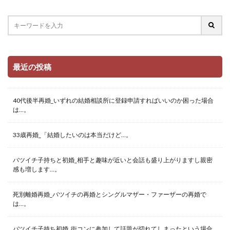
最近の投稿
40代後半再婚_いずれの結婚相談所に登録申請すればいいのか困った場合
は…。
33歳再婚_「結婚したいのは本当だけど…。
バツイチ子持ちと初婚_相手と趣味が近いと会話も盛り上がりますし親密
感も増します…。
死別離婚再婚_バツイチの再婚とシングルマザー・ファーザーの再婚で
は…。
バツイチ子持ち初婚_街コンに参加して話題が切れてしまったという場合