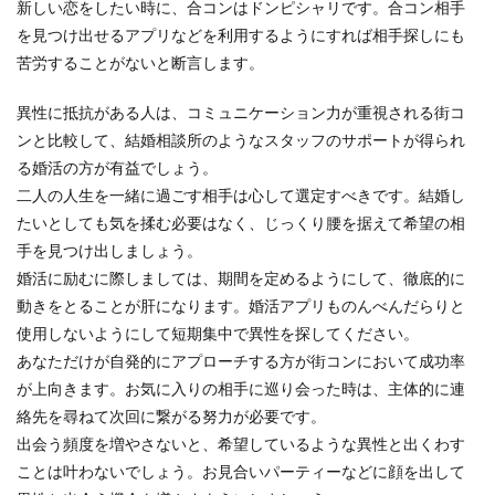
新しい恋をしたい時に、合コンはドンピシャリです。合コン相手
を見つけ出せるアプリなどを利用するようにすれば相手探しにも
苦労することがないと断言します。
異性に抵抗がある人は、コミュニケーション力が重視される街コ
ンと比較して、結婚相談所のようなスタッフのサポートが得られ
る婚活の方が有益でしょう。
二人の人生を一緒に過ごす相手は心して選定すべきです。結婚し
たいとしても気を揉む必要はなく、じっくり腰を据えて希望の相
手を見つけ出しましょう。
婚活に励むに際しましては、期間を定めるようにして、徹底的に
動きをとることが肝になります。婚活アプリものんべんだらりと
使用しないようにして短期集中で異性を探してください。
あなただけが自発的にアプローチする方が街コンにおいて成功率
が上向きます。お気に入りの相手に巡り会った時は、主体的に連
絡先を尋ねて次回に繋がる努力が必要です。
出会う頻度を増やさないと、希望しているような異性と出くわす
ことは叶わないでしょう。お見合いパーティーなどに顔を出して