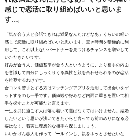
感じで恋活に取り組めばいいと思いま
す…。
「気が合う人と会話できれば満足なんだけどなあ」くらいの軽い
感じで恋活に取り組めばいいと思います。空き時間を積極的に利
用して、これ以上ないパートナーを見つけるチャンスを増やして
いただきたいです。
好みが合う人、価値基準が合う人というように、より相手の内面
を意識して自分にしっくりくる異性と顔を合わせられるのが恋活
を推奨するわけです。
合コンを苦手とする方はマッチングアプリを活用して出会いをゲ
ットするのも一手です。価値観や好みなど内面に重きを置いて相
手を探すことが可能だと言えます。
一生を共に過ごす人は落ち着いて選ばなくてはいけません。結婚
したいという思いが沸いてきたからと言っても前のめりになる必
要はなく、着実に理想的な相手を探しましょう。
いいかげん恋人を作ってゴールインし、親をホッとさせたいな