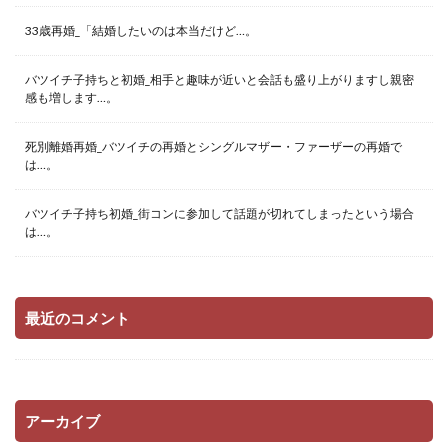
33歳再婚_「結婚したいのは本当だけど…。
バツイチ子持ちと初婚_相手と趣味が近いと会話も盛り上がりますし親密
感も増します…。
死別離婚再婚_バツイチの再婚とシングルマザー・ファーザーの再婚で
は…。
バツイチ子持ち初婚_街コンに参加して話題が切れてしまったという場合
は…。
最近のコメント
アーカイブ