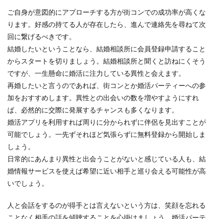
ご自身が意図的にアプローチする方が街コンでの成功率が高くな
ります。好感の持てる人が存在したら、進んで連絡先を尋ねて次
回に繋げるべきです。
結婚したいということなら、結婚相談所に会員登録申請すること
からスタートを切りましょう。結婚相談所と聞くと訪ねにくそう
ですが、一生懸命に婚活に注力している異性と会えます。
再婚したいと言うのであれば、街コンとか婚活パーティーへの参
加をおすすめします。異性との出会いの数を増やすようにすれ
ば、必然的に交際に発展するチャンスも多くなります。
婚活アプリを利用すれば周りに分かられずに伴侶を見出すことが
可能でしょう。一先ずそれほど気張らずに無料登録から開始しま
しょう。
日常的にあんまり異性と出会うことがないと感じている人も、結
婚情報サービスを使えば希望に近い相手と巡り会える可能性が高
いでしょう。
人と会話をするのが得手とは言えないという方は、笑顔を忘れる
ことなく相手の話を傾聴することを心掛けましょう。婚活パーテ