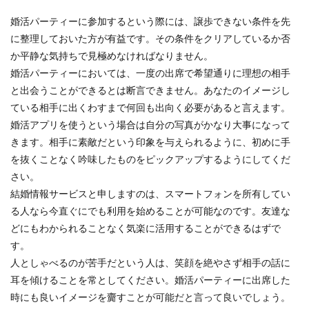
婚活パーティーに参加するという際には、譲歩できない条件を先
に整理しておいた方が有益です。その条件をクリアしているか否
か平静な気持ちで見極めなければなりません。
婚活パーティーにおいては、一度の出席で希望通りに理想の相手
と出会うことができるとは断言できません。あなたのイメージし
ている相手に出くわすまで何回も出向く必要があると言えます。
婚活アプリを使うという場合は自分の写真がかなり大事になって
きます。相手に素敵だという印象を与えられるように、初めに手
を抜くことなく吟味したものをピックアップするようにしてくだ
さい。
結婚情報サービスと申しますのは、スマートフォンを所有してい
る人なら今直ぐにでも利用を始めることが可能なのです。友達な
どにもわかられることなく気楽に活用することができるはずで
す。
人としゃべるのが苦手だという人は、笑顔を絶やさず相手の話に
耳を傾けることを常としてください。婚活パーティーに出席した
時にも良いイメージを齎すことが可能だと言って良いでしょう。