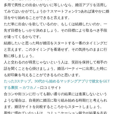
多用で異性との出会いがないに等しいなら、婚活アプリを活用し
てみてはいかがでしょうか？スマートフォン1つあれば速やかに婚
活をやり始めることができると言えます。
ただ単に出会いを欲しているのか、もしくは結婚したいのか、一
先ず目標をしっかり決めましょう。その目標により取るべき手段
が違ってくるからです。
結婚したいと思った時が婚活をスタートする一番のタイミングだ
と言えます。このタイミングを看過せず、その気持ちのままに行
動に移しましょう。
人と交わるのが得意じゃないという人は、笑顔を保持して相手の
話を聞くことを心掛けましょう。婚活パーティーに出席した時に
も好印象を与えることができるものと思います。
たった3ステップ。30代から始めるマッチングアプリで彼女をGET
する裏技 ～カワカノ～
口コミサイト
合コンや街コンに行っても願い通りの結果には進展しないという
ような場合は、自発的に婚活に取り組み始める時期だと考えられ
ます。婚活サイトを比較するところからスタートしましょう。
異性に慣れていない人は、コミュニケーション能力が結果を左右