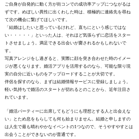
ご自身が自発的に動く方が街コンでの成功率アップにつながるは
ずです。めぼしい異性に出くわした時は、積極的に連絡先を尋ね
て次の機会に繋げてほしいです。
「結婚はしたいと思っているけれど、直ちにという感じではな
い・・・・・」といった人は、それほど気張らずに恋活をスター
トさせましょう。満足できる出会いが齎されるかもしれないで
す。
写真アレンジをし過ぎると、実際に顔を突き合わせた時のイメー
ジが悪くなります。婚活アプリを活用するのなら、可能な限り現
実の自分に近いものをアップロードすることが大切です。
伴侶を探すのなら、まずは結婚情報サービスに登録しましょう。
軽い気持ちで婚活のスタートが切れるとのことから、近年注目さ
れています。
「婚活パーティーに出席してもどうにも理想とする人と出会えな
い」とため息をもらしても何も始まりません。結婚と申しますの
は人生で最も晴れやかなイベントの1つなので、そうやすやすとは
出会うことができないのが普通です。