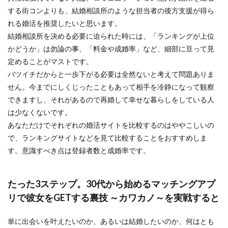
する街コンよりも、結婚相談所のような担当者の後方支援が得ら
れる婚活を推奨したいと思います。
結婚相談所を決める必要に迫られた時には、「ランキングが上位
かどうか」は勿論の事、「料金や成婚率」など、細部に亘って見
定めることがマストです。
バツイチだからと一歩下がる必要は全然ないと考えて問題ありま
せん。今までにしくじったこともあって相手を冷静になって観察
できますし、それがあるので再婚して幸せな暮らしをしている人
は少なくないです。
あなただけでそれぞれの婚活サイトを比較するのはややこしいの
で、ランキングサイトなどを見て比較することをおすすめしま
す。意識すべき点は登録者数と成婚率です。
たった3ステップ。30代から始めるマッチングアプ
リで彼女をGETする裏技 ～カワカノ～を実戦すると
単に出会いを叶えたいのか、あるいは結婚したいのか、何はとも