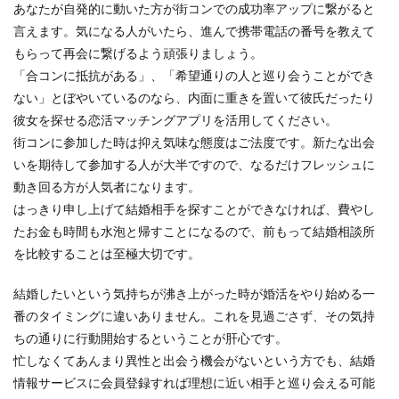
あなたが自発的に動いた方が街コンでの成功率アップに繋がると
言えます。気になる人がいたら、進んで携帯電話の番号を教えて
もらって再会に繋げるよう頑張りましょう。
「合コンに抵抗がある」、「希望通りの人と巡り会うことができ
ない」とぼやいているのなら、内面に重きを置いて彼氏だったり
彼女を探せる恋活マッチングアプリを活用してください。
街コンに参加した時は抑え気味な態度はご法度です。新たな出会
いを期待して参加する人が大半ですので、なるだけフレッシュに
動き回る方が人気者になります。
はっきり申し上げて結婚相手を探すことができなければ、費やし
たお金も時間も水泡と帰すことになるので、前もって結婚相談所
を比較することは至極大切です。
結婚したいという気持ちが沸き上がった時が婚活をやり始める一
番のタイミングに違いありません。これを見過ごさず、その気持
ちの通りに行動開始するということが肝心です。
忙しなくてあんまり異性と出会う機会がないという方でも、結婚
情報サービスに会員登録すれば理想に近い相手と巡り会える可能