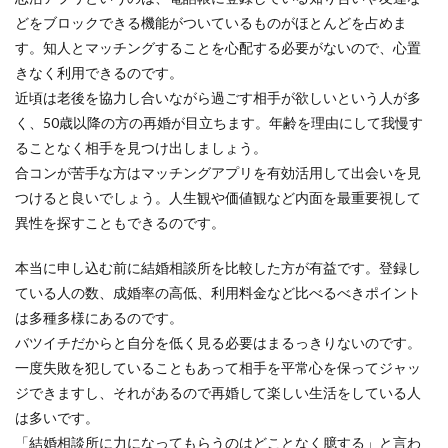
どをブロックできる機能がついているものがほとんどを占めま
す。知人とマッチングすることを心配する必要がないので、心置
きなく利用できるのです。
近頃は老後を協力し合いながら過ごす相手が欲しいという人が多
く、50歳以降の方の再婚が目立ちます。年齢を理由にして我慢す
ることなく相手を見つけ出しましょう。
合コンが苦手な方はマッチングアプリを有効活用して出会いを見
つけると良いでしょう。人生観や価値観など内面を最重要視して
異性を探すこともできるのです。
本当に申し込む前に結婚相談所を比較した方が有益です。登録し
ている人の数、成婚率の高低、利用料金など比べるべきポイント
は多種多様にあるのです。
バツイチだからと自分を低く見る必要はまるっきりないのです。
一度失敗を犯していることもあって相手を平常心を保ってジャッ
ジできますし、それがあるので再婚して楽しい生活をしている人
は多いです。
「結婚相談所に力になってもらうのはどことなく臆する」と言わ