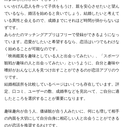
いいかげん恋人を作って子供をもうけ、親を安心させたいと望ん
でいるなら、婚活を始めると良いでしょう。結婚したいと考えて
いる異性と会えるので、成婚までにそれほど時間が掛からないは
ずです。
あらかたのマッチングアプリはフリーで登録ができるようになっ
ています。恋愛がしたいと希望するなら、恋活はいつでもわけな
く始めることが可能なのです。
「映画鑑賞を趣味としている人と出会ってみたい」、「スポーツ
観戦が趣味の人と出会ってみたい」というように、自分と趣味や
嗜好がおんなじ人を見つけ出すことができるのが恋活アプリのウ
リです。
結婚相談所を比較しているページはいくつも存在しています。評
定、口コミ、ユーザーの数、成婚率などを見比べて、ご自分に適
したところを選択することが重要になります。
趣味趣向が合う人、価値観が合う人みたいに、何にも増して相手
の内面を大切にして自分自身に相応しい人と出会うことができる
のが恋活を推奨するわけです。