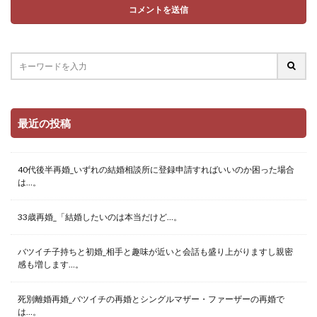
最近の投稿
40代後半再婚_いずれの結婚相談所に登録申請すればいいのか困った場合
は…。
33歳再婚_「結婚したいのは本当だけど…。
バツイチ子持ちと初婚_相手と趣味が近いと会話も盛り上がりますし親密
感も増します…。
死別離婚再婚_バツイチの再婚とシングルマザー・ファーザーの再婚で
は…。