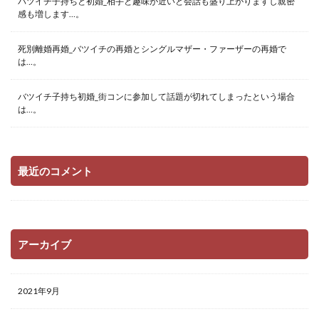
バツイチ子持ちと初婚_相手と趣味が近いと会話も盛り上がりますし親密
感も増します…。
死別離婚再婚_バツイチの再婚とシングルマザー・ファーザーの再婚で
は…。
バツイチ子持ち初婚_街コンに参加して話題が切れてしまったという場合
は…。
最近のコメント
アーカイブ
2021年9月