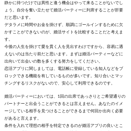
静かに待つだけでは異性と逢う機会はやって来ることがないでし
ょう。自分を奮い立たせて婚活パーティーに列席することが肝要
だと思います。
デタラメに時間やお金を掛けず、順調にゴールインするために欠
かすことができないのが、婚活サイトを比較することだと考えま
す。
今後の人生を掛けて愛を貫く人を見出すわけですから、容易に遇
えないのは当たり前だと思います。まずは婚活パーティーなどに
出向いて出会いの数を多くする努力をしてください。
恋活アプリに関しましては、電話帳に登録している知人などをブ
ロックできる機能を有しているものが多いです。知り合いとマッ
チングするリスクがないので、安心して利用できるのです。
婚活パーティーにおいては、1回の出席であっさりとご希望通りの
パートナーと出会うことができるとは言えません。あなたのイメ
ージしている相手を見つけることができるまで何回か出向く必要
があると言えます。
条件を入れて理想の相手を特定できるのが婚活アプリの良いとこ