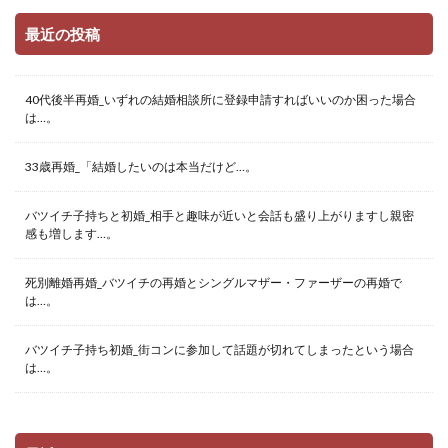
最近の投稿
40代後半再婚_いずれの結婚相談所に登録申請すればいいのか困った場合
は…。
33歳再婚_「結婚したいのは本当だけど…。
バツイチ子持ちと初婚_相手と趣味が近いと会話も盛り上がりますし親密
感も増します…。
死別離婚再婚_バツイチの再婚とシングルマザー・ファーザーの再婚で
は…。
バツイチ子持ち初婚_街コンに参加して話題が切れてしまったという場合
は…。