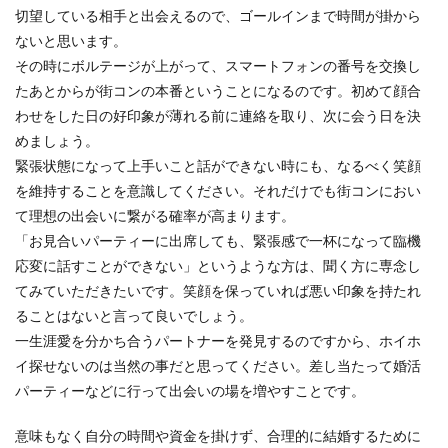
切望している相手と出会えるので、ゴールインまで時間が掛から
ないと思います。
その時にボルテージが上がって、スマートフォンの番号を交換し
たあとからが街コンの本番ということになるのです。初めて顔合
わせをした日の好印象が薄れる前に連絡を取り、次に会う日を決
めましょう。
緊張状態になって上手いこと話ができない時にも、なるべく笑顔
を維持することを意識してください。それだけでも街コンにおい
て理想の出会いに繋がる確率が高まります。
「お見合いパーティーに出席しても、緊張感で一杯になって臨機
応変に話すことができない」というような方は、聞く方に専念し
てみていただきたいです。笑顔を保っていれば悪い印象を持たれ
ることはないと言って良いでしょう。
一生涯愛を分かち合うパートナーを発見するのですから、ホイホ
イ探せないのは当然の事だと思ってください。差し当たって婚活
パーティーなどに行って出会いの場を増やすことです。
意味もなく自分の時間や資金を掛けず、合理的に結婚するために