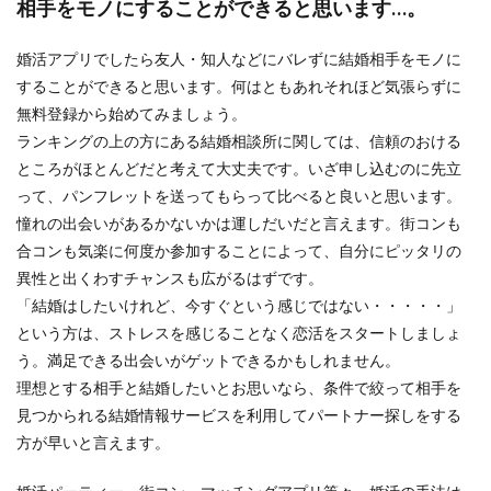
相手をモノにすることができると思います…。
婚活アプリでしたら友人・知人などにバレずに結婚相手をモノに
することができると思います。何はともあれそれほど気張らずに
無料登録から始めてみましょう。
ランキングの上の方にある結婚相談所に関しては、信頼のおける
ところがほとんどだと考えて大丈夫です。いざ申し込むのに先立
って、パンフレットを送ってもらって比べると良いと思います。
憧れの出会いがあるかないかは運しだいだと言えます。街コンも
合コンも気楽に何度か参加することによって、自分にピッタリの
異性と出くわすチャンスも広がるはずです。
「結婚はしたいけれど、今すぐという感じではない・・・・・」
という方は、ストレスを感じることなく恋活をスタートしましょ
う。満足できる出会いがゲットできるかもしれません。
理想とする相手と結婚したいとお思いなら、条件で絞って相手を
見つかられる結婚情報サービスを利用してパートナー探しをする
方が早いと言えます。