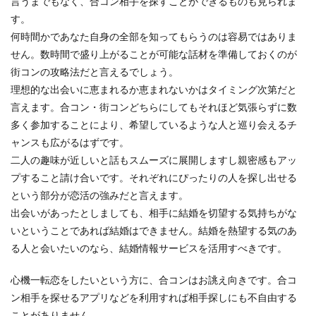
言うまでもなく、合コン相手を探すことができるものも見られま
す。
何時間かであなた自身の全部を知ってもらうのは容易ではありま
せん。数時間で盛り上がることが可能な話材を準備しておくのが
街コンの攻略法だと言えるでしょう。
理想的な出会いに恵まれるか恵まれないかはタイミング次第だと
言えます。合コン・街コンどちらにしてもそれほど気張らずに数
多く参加することにより、希望しているような人と巡り会えるチ
ャンスも広がるはずです。
二人の趣味が近しいと話もスムーズに展開しますし親密感もアッ
プすること請け合いです。それぞれにぴったりの人を探し出せる
という部分が恋活の強みだと言えます。
出会いがあったとしましても、相手に結婚を切望する気持ちがな
いということであれば結婚はできません。結婚を熱望する気のあ
る人と会いたいのなら、結婚情報サービスを活用すべきです。
心機一転恋をしたいという方に、合コンはお誂え向きです。合コ
ン相手を探せるアプリなどを利用すれば相手探しにも不自由する
ことがありません。