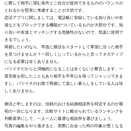
に際して相手に望む条件とご自分が提供できるもののバランスが
とれるかを堅実に考慮することが大切です。
恋活アプリに関しましては、電話帳に登録している知り合いや友
達などをブロックできる機能がついているものが大部分です。知
り合いや友達とマッチングする危険性がないので、気楽に使用で
きるでしょう。
再婚したいのなら、早急に婚活をスタートして希望に沿った相手
を見つけませんか？一回しくじっているからと言ってネガティブ
になる必要は全くありません。
バツイチだからと消極的になることは全くないと断言します。一
度失敗を犯したこともあり相手を平常心を保ってジャッジできま
すし、バツイチのお陰で再婚して楽しい暮らしをしている人は珍
しくありません。
婚活と申しますのは、信頼のおける結婚相談所を特定するのが最
初の一歩になります。比較サイトに載せられているランキングを
判断基準にして、一人一人に最適な相談所を選びましょう。
写真の編集をやり過ぎると、実際に出会った時の印象が悪くなる