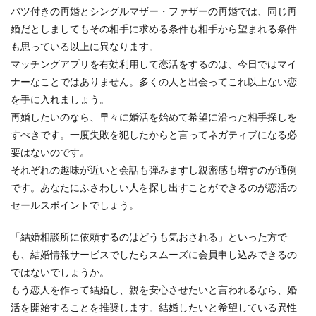
バツ付きの再婚とシングルマザー・ファザーの再婚では、同じ再
婚だとしましてもその相手に求める条件も相手から望まれる条件
も思っている以上に異なります。
マッチングアプリを有効利用して恋活をするのは、今日ではマイ
ナーなことではありません。多くの人と出会ってこれ以上ない恋
を手に入れましょう。
再婚したいのなら、早々に婚活を始めて希望に沿った相手探しを
すべきです。一度失敗を犯したからと言ってネガティブになる必
要はないのです。
それぞれの趣味が近いと会話も弾みますし親密感も増すのが通例
です。あなたにふさわしい人を探し出すことができるのが恋活の
セールスポイントでしょう。
「結婚相談所に依頼するのはどうも気おされる」といった方で
も、結婚情報サービスでしたらスムーズに会員申し込みできるの
ではないでしょうか。
もう恋人を作って結婚し、親を安心させたいと言われるなら、婚
活を開始することを推奨します。結婚したいと希望している異性