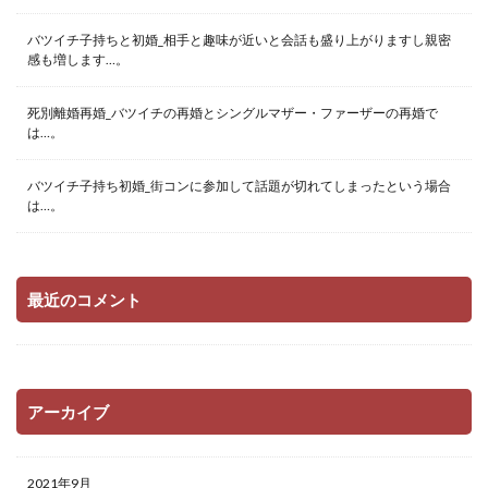
バツイチ子持ちと初婚_相手と趣味が近いと会話も盛り上がりますし親密
感も増します…。
死別離婚再婚_バツイチの再婚とシングルマザー・ファーザーの再婚で
は…。
バツイチ子持ち初婚_街コンに参加して話題が切れてしまったという場合
は…。
最近のコメント
アーカイブ
2021年9月