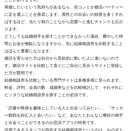
再婚したいという気持ちがあるなら、街コンとか婚活パーティー
に足を運ぶことを推奨します。異性との出会いの頻度を多くすれ
ばするほど、当たり前のことながら恋愛へと進むチャンスも広が
ります。
どうしても結婚相手を探すことができなかった場合、費やした時
間とお金が無駄になりますから、先に結婚相談所を比較すること
はほんと重要になります。
婚活を実らせた方は自分から意欲的に動いた人に違いないので
す。婚活サイトを比較して直ぐにご自分に見合うサイトに登録し
た方が賢明です。
結婚相談所を比較している専門サイトは多種多様に見られます。
料金、評判、会員の数、成婚率などを比較検討して、それぞれに
ピッタリな結婚相談所を探すことが必須です。
「読書や映画を趣味としている人と出会ってみたい」、「サッカ
ー観戦を好む人と会いたい」など、あなたとおんなじ嗜好の相手
と出会うことができるのが恋活アプリの特長です。
信用できるスタッフが存在する結婚相談所というのは、おのずと