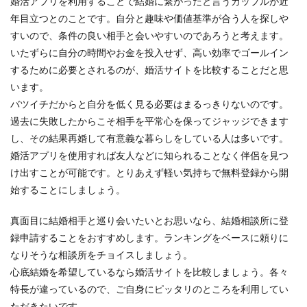
婚活アプリを利用することで結婚に繋がったと言うカップルが近
年目立つとのことです。自分と趣味や価値基準が合う人を探しや
すいので、条件の良い相手と会いやすいのであろうと考えます。
いたずらに自分の時間やお金を投入せず、高い効率でゴールイン
するために必要とされるのが、婚活サイトを比較することだと思
います。
バツイチだからと自分を低く見る必要はまるっきりないのです。
過去に失敗したからこそ相手を平常心を保ってジャッジできます
し、その結果再婚して有意義な暮らしをしている人は多いです。
婚活アプリを使用すれば友人などに知られることなく伴侶を見つ
け出すことが可能です。とりあえず軽い気持ちで無料登録から開
始することにしましょう。
真面目に結婚相手と巡り会いたいとお思いなら、結婚相談所に登
録申請することをおすすめします。ランキングをベースに頼りに
なりそうな相談所をチョイスしましょう。
心底結婚を希望しているなら婚活サイトを比較しましょう。各々
特長が違っているので、ご自身にピッタリのところを利用してい
ただきたいです。