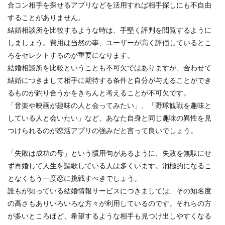
合コン相手を探せるアプリなどを活用すれば相手探しにも不自由
することがありません。
結婚相談所を比較するような時は、手堅く評判を閲覧するように
しましょう。費用は当然の事、ユーザーが高く評価しているとこ
ろをセレクトするのが重要になります。
結婚相談所を比較ということも不可欠ではありますが、合わせて
結婚につきまして相手に期待する条件と自分が与えることができ
るものが釣り合うかをきちんと考えることが不可欠です。
「音楽や映画が趣味の人と会ってみたい」、「野球観戦を趣味と
している人と会いたい」など、あなた自身と同じ趣味の異性を見
つけられるのが恋活アプリの強みだと言って良いでしょう。
「失敗は成功の母」という慣用句があるように、失敗を無駄にせ
ず再婚して人生を謳歌している人は多くいます。消極的になるこ
となくもう一度恋に挑戦すべきでしょう。
誰もが知っている結婚情報サービスにつきましては、その知名度
の高さもありいろいろな方々が利用しているのです。それらの方
が多いところほど、希望するような相手も見つけ出しやすくなる