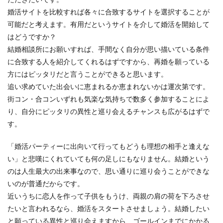
婚活サイトを比較すれば各々に合致するサイトを選択することが
可能だと考えます。有用だというサイトを介して婚活を開始して
はどうですか？
結婚相談所にお願いすれば、手間なく自分が思い描いている条件
に合致する人を紹介してくれるはずですから、再婚を願っている
方にはピッタリだと言うことができると思います。
追い求めていた出会いに恵まれるか恵まれないかは運次第です。
街コン・合コンいずれも気楽な気持ちで数多く参加することによ
り、自分にピッタリの異性と巡り会えるチャンスも広がるはずで
す。
「婚活パーティーに出向いて行ってもどうも理想の相手と逢えな
い」と悲嘆にくれていても何の足しにもなりません。結婚という
のは人生最大の出来事なので、思い通りに巡り会うことができな
いのが普通だからです。
近いうちに恋人を作って子供をもうけ、両親の肩の荷を下ろさせ
たいと言われるなら、婚活をスタートさせましょう。結婚したい
と願っている異性と巡り会えますから、ゴールインまでにかかる