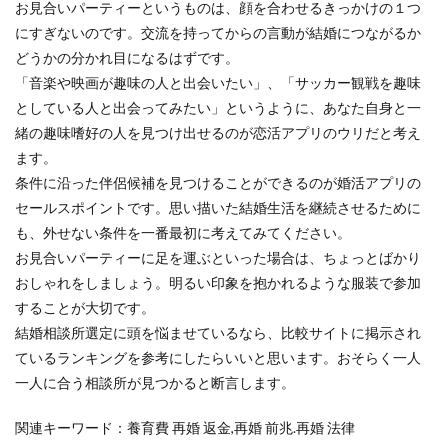
お見合いパーティーというものは、顔を合わせるきっかけの１つ
にすぎないのです。交流を持ってからの言動が結婚につながるか
どうかの分かれ目になるはずです。
「音楽や映画が趣味の人と出会いたい」、「サッカー観戦を趣味
としている人と出会ってみたい」というように、あなた自身と一
緒の趣味嗜好の人を見つけ出せるのが恋活アプリのウリだと考え
ます。
条件に沿った伴侶候補を見つけることができるのが婚活アプリの
セールスポイントです。思い描いた結婚生活を継続させるために
も、外せない条件を一番最初に考えてみてください。
お見合いパーティーに足を運ぶといった場合は、ちょっとばかり
おしゃれをしましょう。明るい印象を抱かれるような服装で参加
することが大切です。
結婚相談所選定に頭を悩ませているなら、比較サイトに掲示され
ているランキングを参考にしたらいいと思います。おそらく一人
一人に合う相談所が見つかると断言します。
関連キーワード：養育費 再婚 返金,再婚 前兆.再婚 法律