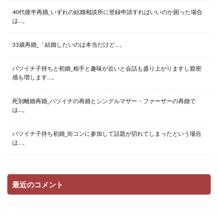
40代後半再婚_いずれの結婚相談所に登録申請すればいいのか困った場合
は…。
33歳再婚_「結婚したいのは本当だけど…。
バツイチ子持ちと初婚_相手と趣味が近いと会話も盛り上がりますし親密
感も増します…。
死別離婚再婚_バツイチの再婚とシングルマザー・ファーザーの再婚で
は…。
バツイチ子持ち初婚_街コンに参加して話題が切れてしまったという場合
は…。
最近のコメント