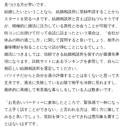
見つける方が早いです。
結婚したいということなら、結婚相談所に登録申請することから
スタートを切るべきです。結婚相談所と言えば訪ねづらそうです
が、積極的に婚活に注力している異性と出会うことが可能です。
街コンに出掛けて行って会話に詰まったという場合は、「会社が
休みの時の過ごし方」に関して質問すると良いでしょう。相手の
趣味嗜好を知ることになり話が弾むことになるでしょう。
婚活につきましては、信頼できる結婚相談所を探すのが最優先事
項になります。比較サイトにあるランキングを参照して、自らに
相応しい結婚相談所を選定してください。
バツイチだからと自分を過小評価することは全くないと思って大
丈夫です。過去に失敗しているお陰で相手を冷静に見れますし、
最終的に再婚して有意義な暮らしをしている人は数多いです。
「お見合いパーティーに参加したところで、緊張感で一杯になっ
て上手く話すことができない」と言われる方は、聞く方に徹して
みると良いでしょう。笑顔を保つことができれば悪印象を齎すこ
とはないはずです。