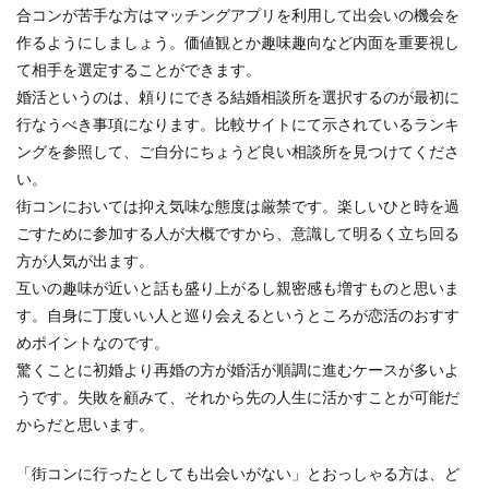
合コンが苦手な方はマッチングアプリを利用して出会いの機会を
作るようにしましょう。価値観とか趣味趣向など内面を重要視し
て相手を選定することができます。
婚活というのは、頼りにできる結婚相談所を選択するのが最初に
行なうべき事項になります。比較サイトにて示されているランキ
ングを参照して、ご自分にちょうど良い相談所を見つけてくださ
い。
街コンにおいては抑え気味な態度は厳禁です。楽しいひと時を過
ごすために参加する人が大概ですから、意識して明るく立ち回る
方が人気が出ます。
互いの趣味が近いと話も盛り上がるし親密感も増すものと思いま
す。自身に丁度いい人と巡り会えるというところが恋活のおすす
めポイントなのです。
驚くことに初婚より再婚の方が婚活が順調に進むケースが多いよ
うです。失敗を顧みて、それから先の人生に活かすことが可能だ
からだと思います。
「街コンに行ったとしても出会いがない」とおっしゃる方は、ど