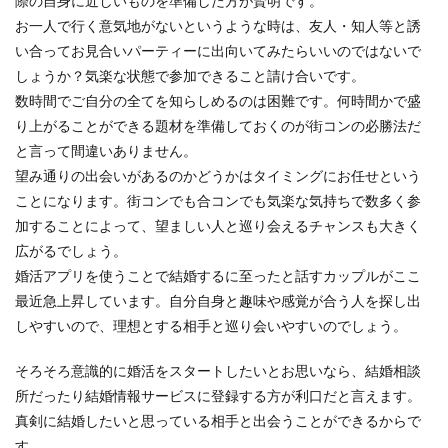
際の自身に近しいものを準備した方が賢明です。
お一人で行く意気地がないというような時は、友人・知人等と誘
い合ってお見合いパーティーに出向いてみたらいいのではないで
しょうか？気楽な状態で参加できること請け合いです。
数時間でご自分の全てを知らしめるのは困難です。何時間かで盛
り上がることができる題材を準備しておくのが街コンの必勝法だ
と言って間違いありません。
望み通りの出会いがあるのかどうかはタイミングにお任せという
ことになります。街コンでも合コンでも気楽な気持ちで数多く参
加することによって、望ましい人と巡り会えるチャンスも大きく
広がるでしょう。
婚活アプリを使うことで結婚するに至ったと話すカップルがここ
最近急上昇しています。自分自身と趣味や感覚が合う人を探し出
しやすいので、理想とする相手と巡り会いやすいのでしょう。
そろそろ意識的に婚活をスタートしたいとお思いなら、結婚相談
所だったり結婚情報サービスに登録する方が利口だと言えます。
真剣に結婚したいと思っている相手と出会うことができるからで
す。