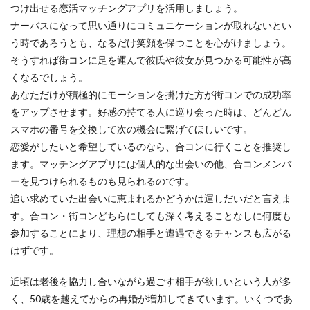
つけ出せる恋活マッチングアプリを活用しましょう。
ナーバスになって思い通りにコミュニケーションが取れないとい
う時であろうとも、なるだけ笑顔を保つことを心がけましょう。
そうすれば街コンに足を運んで彼氏や彼女が見つかる可能性が高
くなるでしょう。
あなただけが積極的にモーションを掛けた方が街コンでの成功率
をアップさせます。好感の持てる人に巡り会った時は、どんどん
スマホの番号を交換して次の機会に繋げてほしいです。
恋愛がしたいと希望しているのなら、合コンに行くことを推奨し
ます。マッチングアプリには個人的な出会いの他、合コンメンバ
ーを見つけられるものも見られるのです。
追い求めていた出会いに恵まれるかどうかは運しだいだと言えま
す。合コン・街コンどちらにしても深く考えることなしに何度も
参加することにより、理想の相手と遭遇できるチャンスも広がる
はずです。
近頃は老後を協力し合いながら過ごす相手が欲しいという人が多
く、50歳を越えてからの再婚が増加してきています。いくつであ