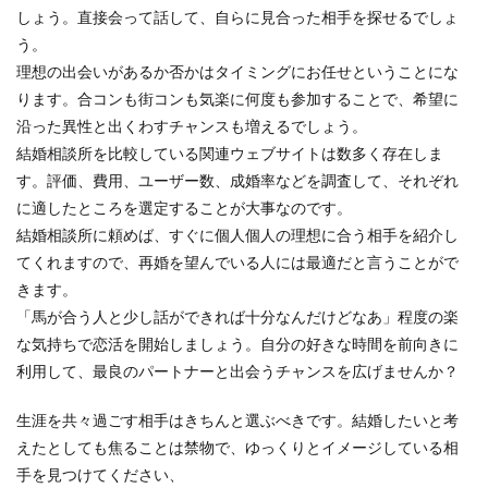
しょう。直接会って話して、自らに見合った相手を探せるでしょ
う。
理想の出会いがあるか否かはタイミングにお任せということにな
ります。合コンも街コンも気楽に何度も参加することで、希望に
沿った異性と出くわすチャンスも増えるでしょう。
結婚相談所を比較している関連ウェブサイトは数多く存在しま
す。評価、費用、ユーザー数、成婚率などを調査して、それぞれ
に適したところを選定することが大事なのです。
結婚相談所に頼めば、すぐに個人個人の理想に合う相手を紹介し
てくれますので、再婚を望んでいる人には最適だと言うことがで
きます。
「馬が合う人と少し話ができれば十分なんだけどなあ」程度の楽
な気持ちで恋活を開始しましょう。自分の好きな時間を前向きに
利用して、最良のパートナーと出会うチャンスを広げませんか？
生涯を共々過ごす相手はきちんと選ぶべきです。結婚したいと考
えたとしても焦ることは禁物で、ゆっくりとイメージしている相
手を見つけてください、