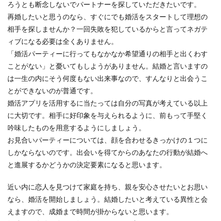
ろうとも断念しないでパートナーを探していただきたいです。
再婚したいと思うのなら、すぐにでも婚活をスタートして理想の
相手を探しませんか？一回失敗を犯しているからと言ってネガテ
ィブになる必要は全くありません。
「婚活パーティーに行ってもなかなか希望通りの相手と出くわす
ことがない」と憂いてもしようがありません。結婚と言いますの
は一生の内にそう何度もない出来事なので、すんなりと出会うこ
とができないのが普通です。
婚活アプリを活用するに当たっては自分の写真が考えている以上
に大切です。相手に好印象を与えられるように、前もって手堅く
吟味したものを用意するようにしましょう。
お見合いパーティーについては、顔を合わせるきっかけの１つに
しかならないのです。出会いを得てからのあなたの行動が結婚へ
と進展するかどうかの決定要素になると思います。
近い内に恋人を見つけて家庭を持ち、親を安心させたいとお思い
なら、婚活を開始しましょう。結婚したいと考えている異性と会
えますので、成婚まで時間が掛からないと思います。