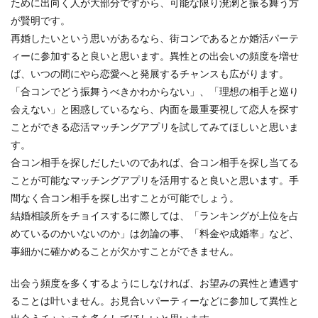
ために出向く人が大部分ですから、可能な限り溌溂と振る舞う方
が賢明です。
再婚したいという思いがあるなら、街コンであるとか婚活パーテ
ィーに参加すると良いと思います。異性との出会いの頻度を増せ
ば、いつの間にやら恋愛へと発展するチャンスも広がります。
「合コンでどう振舞うべきかわからない」、「理想の相手と巡り
会えない」と困惑しているなら、内面を最重要視して恋人を探す
ことができる恋活マッチングアプリを試してみてほしいと思いま
す。
合コン相手を探しだしたいのであれば、合コン相手を探し当てる
ことが可能なマッチングアプリを活用すると良いと思います。手
間なく合コン相手を探し出すことが可能でしょう。
結婚相談所をチョイスするに際しては、「ランキングが上位を占
めているのかいないのか」は勿論の事、「料金や成婚率」など、
事細かに確かめることが欠かすことができません。
出会う頻度を多くするようにしなければ、お望みの異性と遭遇す
ることは叶いません。お見合いパーティーなどに参加して異性と