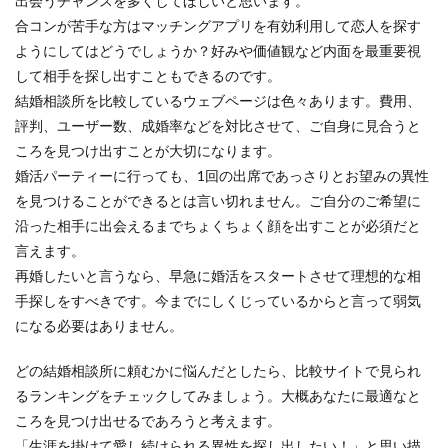
出会うチャンスを多くしてほしいと思います。
合コンが苦手な方はマッチングアプリを有効利用して恋人を探す
ようにしてはどうでしょうか？好みや価値観など内面を最重要視
して相手を探し出すこともできるのです。
結婚相談所を比較しているウェブページは色々あります。費用、
評判、ユーザー数、成婚率などを対比させて、ご自身に見合うと
ころを見つけ出すことが大切になります。
婚活パーティーに行っても、1回の出席であっさりとお望みの異性
を見つけることができるとは言い切れません。ご自分のご希望に
沿った相手に出会えるまでちょくちょく顔を出すことが必須だと
言えます。
再婚したいと言うなら、早急に婚活をスタートさせて理想的な相
手探しをすべきです。今までにしくじっているからと言って弱気
になる必要はありません。
どの結婚相談所に頼むかに悩んだとしたら、比較サイトで見られ
るランキングをチェックしてみましょう。大概あなたに最適なと
ころを見つけ出せるであろうと考えます。
「生涯を掛けて愛し続けられる異性を探し出したい！」と思い描