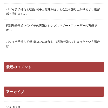
バツイチ子持ちと初婚_相手と趣味が近いと会話も盛り上がりますし親密
感も増します…。
死別離婚再婚_バツイチの再婚とシングルマザー・ファーザーの再婚で
は…。
バツイチ子持ち初婚_街コンに参加して話題が切れてしまったという場合
は…。
最近のコメント
アーカイブ
2021年9月