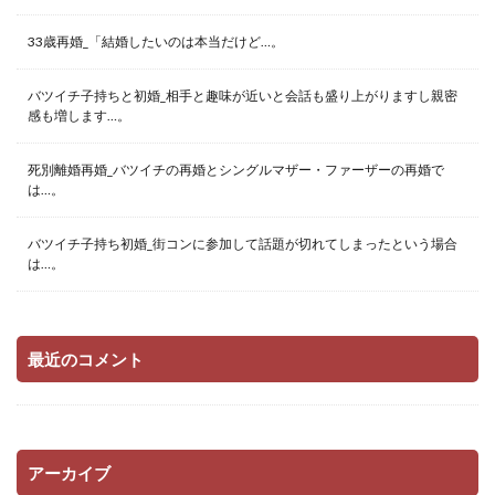
33歳再婚_「結婚したいのは本当だけど…。
バツイチ子持ちと初婚_相手と趣味が近いと会話も盛り上がりますし親密
感も増します…。
死別離婚再婚_バツイチの再婚とシングルマザー・ファーザーの再婚で
は…。
バツイチ子持ち初婚_街コンに参加して話題が切れてしまったという場合
は…。
最近のコメント
アーカイブ