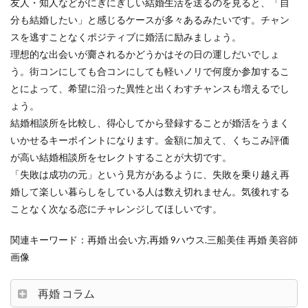
友人・知人などがにぎにぎしい結婚生活を送るのを見ると、「自
分も結婚したい」と感じるケースが多々あるみたいです。チャン
スを逃すことなくポジティブに婚活に励みましょう。
理想的な出会いが齎されるかどうかはその日の運しだいでしょ
う。街コンにしても合コンにしても軽いノリで何度か参加するこ
とによって、希望に沿った異性と出くわすチャンスも増えるでし
ょう。
結婚相談所を比較し、得心してから登録することが婚活をうまく
いかせるキーポイントになります。金額に加えて、くちこみ評価
が高い結婚相談所をセレクトすることが大切です。
「失敗は成功の元」という見方があるように、失敗を乗り越え再
婚して楽しい暮らしをしている人は数え切れません。気後れする
ことなく次なる恋にチャレンジしてほしいです。
関連キーワード：再婚 出会い方,再婚 9ハウス.三船美佳 再婚 美容師
画像
再婚 コラム