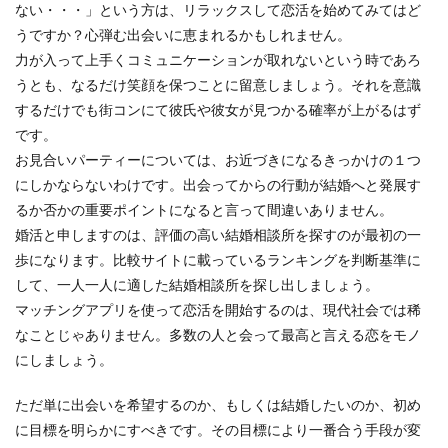
ない・・・」という方は、リラックスして恋活を始めてみてはど
うですか？心弾む出会いに恵まれるかもしれません。
力が入って上手くコミュニケーションが取れないという時であろ
うとも、なるだけ笑顔を保つことに留意しましょう。それを意識
するだけでも街コンにて彼氏や彼女が見つかる確率が上がるはず
です。
お見合いパーティーについては、お近づきになるきっかけの１つ
にしかならないわけです。出会ってからの行動が結婚へと発展す
るか否かの重要ポイントになると言って間違いありません。
婚活と申しますのは、評価の高い結婚相談所を探すのが最初の一
歩になります。比較サイトに載っているランキングを判断基準に
して、一人一人に適した結婚相談所を探し出しましょう。
マッチングアプリを使って恋活を開始するのは、現代社会では稀
なことじゃありません。多数の人と会って最高と言える恋をモノ
にしましょう。
ただ単に出会いを希望するのか、もしくは結婚したいのか、初め
に目標を明らかにすべきです。その目標により一番合う手段が変