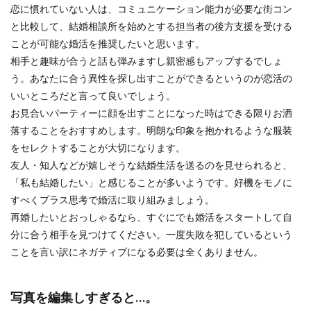
恋に慣れていない人は、コミュニケーション能力が必要な街コン
と比較して、結婚相談所を始めとする担当者の後方支援を受ける
ことが可能な婚活を推奨したいと思います。
相手と趣味が合うと話も弾みますし親密感もアップするでしょ
う。あなたに合う異性を探し出すことができるというのが恋活の
いいところだと言って良いでしょう。
お見合いパーティーに顔を出すことになった時はできる限りお洒
落することをおすすめします。明朗な印象を抱かれるような服装
をセレクトすることが大切になります。
友人・知人などが嬉しそうな結婚生活を送るのを見せられると、
「私も結婚したい」と感じることが多いようです。好機をモノに
すべくプラス思考で婚活に取り組みましょう。
再婚したいとおっしゃるなら、すぐにでも婚活をスタートして自
分に合う相手を見つけてください。一度失敗を犯しているという
ことを言い訳にネガティブになる必要は全くありません。
写真を編集しすぎると…。