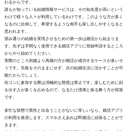
わるからです。
誰もが知っている結婚情報サービスは、その知名度が高いという
わけで様々な人々が利用しているわけです。このような方が多く
なるのに比例して、希望するような相手も探し出しやすくなると
思われます。
望み通りの結婚を実現させるための第一歩は婚活から始まりま
す。先ずは手間なく使用できる婚活アプリに登録申請するところ
からやり始めてください。
実際のところ初婚より再婚の方が婚活が成功するケースが多いそ
うです。失敗をそのままにせず、次の結婚生活に活かすことが可
能だからでしょう。
街コンに参加する際は消極的な態度は禁止です。楽しむために顔
を出す人が多くを占めるので、なるたけ溌溂と振る舞う方が得策
です。
多忙な状態で異性と出会うことがないに等しいなら、婚活アプリ
の利用を推奨します。スマホさえあれば即婚活に頑張ることがで
きます。