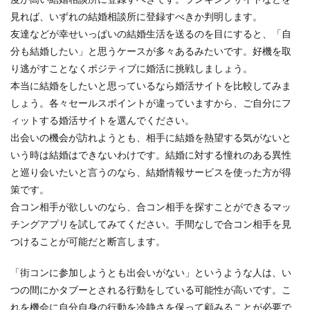
見れば、いずれの結婚相談所に登録すべきか判明します。
友達などが幸せいっぱいの結婚生活を送るのを目にすると、「自
分も結婚したい」と思うケースが多々あるみたいです。好機を取
り逃がすことなくポジティブに婚活に挑戦しましょう。
本当に結婚をしたいと思っているなら婚活サイトを比較してみま
しょう。各々セールスポイントが違っていますから、ご自分にフ
ィットする婚活サイトを選んでください。
出会いの機会が訪れようとも、相手に結婚を熱望する気がないと
いう時は結婚はできないわけです。結婚に対する憧れのある異性
と巡り会いたいと言うのなら、結婚情報サービスを使った方が得
策です。
合コン相手が欲しいのなら、合コン相手を探すことができるマッ
チングアプリを試してみてください。手間なしで合コン相手を見
つけることが可能だと断言します。
「街コンに参加しようとも出会いがない」というような人は、い
つの間にかタブーとされる行動をしている可能性が高いです。こ
れを機会に自分自身の行動を冷静さを保って顧みることが必要で