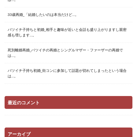
33歳再婚_「結婚したいのは本当だけど…。
バツイチ子持ちと初婚_相手と趣味が近いと会話も盛り上がりますし親密
感も増します…。
死別離婚再婚_バツイチの再婚とシングルマザー・ファーザーの再婚で
は…。
バツイチ子持ち初婚_街コンに参加して話題が切れてしまったという場合
は…。
最近のコメント
アーカイブ