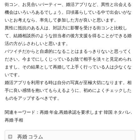
街コン、お見合いパーティー、婚活アプリなど、異性と出会える
機会はいろいろあるでしょう。日頃暮らしている中で出会いがな
いとお考えなら、率先して参加した方が良いと思います。
異性に抵抗のある人は、対話力に影響を受ける街コンと比較し
て、結婚相談所のような担当者の後方支援を得ることができる婚
活の方がふさわしいと思います。
バツイチだからと自虐的になることはまるっきりないと思ってく
ださい。今までにしくじっているお陰で相手を淡々と見定められ
ますし、その結果として再婚して上手く行っている人は少なくな
いです。
婚活アプリを利用する時は自分の写真が至極大切になります。相
手に良い感情を抱いてもらえるように、初めによくチェックした
ものをアップするべきです。
関連キーワード：再婚 年金,再婚承認を要求します 韓国 ネタバレ.
再婚 手相
再婚 コラム