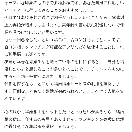
ォーマルな印象のものまで多種多様です。あなた自身に相応しい
パーティーに行ってみることをおすすめします。
今日では老後を共に過ごす相手が欲しいということから、50歳以
上の再婚が増えつつあります。高年齢を言い訳に我慢しないで伴
侶を見つけてほしいと思います。
もう一回恋をしたいという場合に、合コンはちょうどいいです。
合コン相手をマッチング可能なアプリなどを駆使することにすれ
ば相手探しも楽々です。
友達が幸せな結婚生活を送っているのを目にすると、「自分も結
婚したい」と感じることが多いとのことです。チャンスをものに
するべく精一杯婚活に注力しましょう。
伴侶を探すなら、とにかく結婚情報サービスの利用を推奨しま
す。面倒なこともなく婚活が始められると、ここへきて人気を集
めています。
心の底から結婚相手をゲットしたいという思いがあるなら、結婚
相談所に一任するのも悪くありません。ランキングを参考に信頼
の置けそうな相談所を選択しましょう。