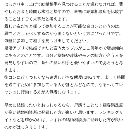
はっきり申し上げて結婚相手を見つけることが適わなければ、費
やしたお金も時間も水泡と帰すので、最初に結婚相談所を比較す
ることはすごく大事だと考えます。
親しい友だちと揃って参加することが可能な合コンというのは、
異性とおしゃべりするのがうまくないという方にぴったりです。
気軽に参加して相手を見つけ出してください。
婚活アプリで結婚できたと言うカップルがここ何年かで増加傾向
にあるとのことです。自分と嗜好や趣味やモノの味方が合う人を
発見しやすいので、条件の良い相手と会いやすいのであろうと考
えます。
街コンに行くつもりなら遠慮しがちな態度はNGです。楽しく時間
を過ごすために参加している人がほとんどなので、なるべくフレ
ッシュに行動する方が人気者になります。
早めに結婚したいとおっしゃるなら、戸惑うことなく顧客満足度
が高い結婚相談所に登録した方が良いと思います。ランキングサ
イトなどを確かめれば、いずれの結婚相談所に登録した方が良い
のかがはっきりします。