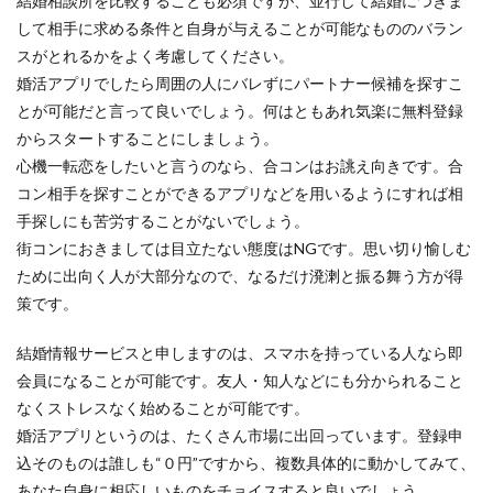
結婚相談所を比較することも必須ですが、並行して結婚につきま
して相手に求める条件と自身が与えることが可能なもののバラン
スがとれるかをよく考慮してください。
婚活アプリでしたら周囲の人にバレずにパートナー候補を探すこ
とが可能だと言って良いでしょう。何はともあれ気楽に無料登録
からスタートすることにしましょう。
心機一転恋をしたいと言うのなら、合コンはお誂え向きです。合
コン相手を探すことができるアプリなどを用いるようにすれば相
手探しにも苦労することがないでしょう。
街コンにおきましては目立たない態度はNGです。思い切り愉しむ
ために出向く人が大部分なので、なるだけ溌溂と振る舞う方が得
策です。
結婚情報サービスと申しますのは、スマホを持っている人なら即
会員になることが可能です。友人・知人などにも分かられること
なくストレスなく始めることが可能です。
婚活アプリというのは、たくさん市場に出回っています。登録申
込そのものは誰しも“０円”ですから、複数具体的に動かしてみて、
あなた自身に相応しいものをチョイスすると良いでしょう。