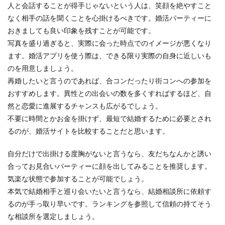
人と会話することが得手じゃないという人は、笑顔を絶やすこと
なく相手の話を聞くことを心掛けるべきです。婚活パーティーに
おきましても良い印象を残すことが可能です。
写真を盛り過ぎると、実際に会った時点でのイメージが悪くなり
ます。婚活アプリを使う際は、できる限り実際の自身に近しいも
のを用意しましょう。
再婚したいと言うのであれば、合コンだったり街コンへの参加を
おすすめします。異性との出会いの数を多くすればするほど、自
然と恋愛に進展するチャンスも広がるでしょう。
不要に時間とかお金を掛けず、最短で結婚するために必要とされ
るのが、婚活サイトを比較することだと思います。
自分だけで出掛ける度胸がないと言うなら、友だちなんかと誘い
合ってお見合いパーティーに顔を出してみることを推奨します。
気楽な状態で参加することが可能でしょう。
本気で結婚相手と巡り会いたいと言うなら、結婚相談所に依頼す
るのが手っ取り早いです。ランキングを参照して信頼の持てそう
な相談所を選定しましょう。