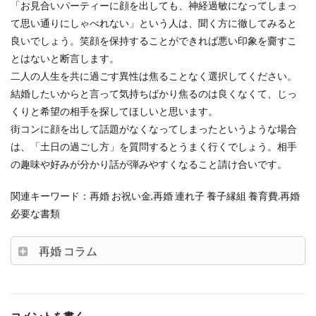
「お見合いパーティーに顔を出しても、神経過敏になってしまっ
て思い通りにしゃべれない」という人は、聞く方に徹してみると
良いでしょう。笑顔を保持することができれば悪い印象を齎すこ
とはないと断言します。
二人の人生を共に過ごす異性は焦ることなく選択してください。
結婚したいからと言って気持ちばかり焦るのは良くなくて、じっ
くりと希望の相手を探してほしいと思います。
街コンに顔を出して話題がなくなってしまったというような場合
は、「土日の過ごし方」を質問するとうまく行くでしょう。相手
の趣味や好みが分かり話が弾みやすくなること請け合いです。
関連キーワード：再婚 お祝い金,再婚 連れ子 養子縁組 養育費.再婚
必要な書類
再婚 コラム