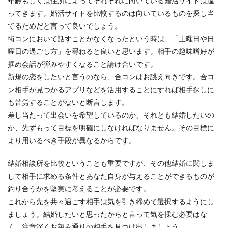
年齢もしくは住所によってそれぞれに向いている婚活サイトは違
ってきます。婚活サイトを比較するのは向いているものを探し当
てるためだと言って良いでしょう。
街コンにおいて話すことがなくなったという時は、「土曜日や日
曜日の過ごし方」を尋ねると良いと思います。相手の趣味嗜好が
掴め会話が弾みやすくなること請け合いです。
新規の恋をしたいと言うのなら、合コンはお誂え向きです。合コ
ン相手が見つかるアプリなどを活用することにすれば相手探しに
も苦労することがないと断言します。
差し当たって出会いを希望しているのか、それとも結婚したいの
か、先ずもって目標を明確にしなければなりません。その目標に
より用いるべき手段が異なるからです。
結婚相談所を比較ということも重要ですが、その他結婚に関しま
して相手に求める条件とあなた自身が与えることができるものが
釣り合うかを堅実に考えることが必要です。
これから先を共々過ごす相手は気を引き締めて選択するようにし
ましょう。結婚したいと思ったからと言って気を揉む必要はな
く、注意深くお望み通りの相手を見つけ出しましょう。