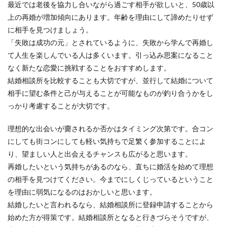
最近では老後を協力し合いながら過ごす相手が欲しいと、50歳以
上の再婚が増加傾向にあります。年齢を理由にして諦めたりせず
に相手を見つけましょう。
「失敗は成功の元」とされているように、失敗から学んで再婚し
て人生を楽しんでいる人は多くいます。引っ込み思案になること
なく新たな恋愛に挑戦することをおすすめします。
結婚相談所を比較することも大切ですが、並行して結婚について
相手に望む条件と己が与えることが可能なものが釣り合うかをし
っかり考慮することが大切です。
理想的な出会いが齎されるか否かはタイミング次第です。合コン
にしても街コンにしても軽い気持ちで足繁く参加することによ
り、望ましい人と出会えるチャンスも広がると思います。
再婚したいという気持ちがあるのなら、直ちに婚活を始めて理想
の相手を見つけてください。今までにしくじっているということ
を理由に弱気になるのはおかしいと思います。
結婚したいと言われるなら、結婚相談所に登録申請することから
始めた方が得策です。結婚相談所となると行きづらそうですが、