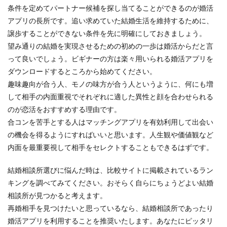
条件を定めてパートナー候補を探し当てることができるのが婚活
アプリの長所です。追い求めていた結婚生活を維持するために、
譲歩することができない条件を先に明確にしておきましょう。
望み通りの結婚を実現させるための初めの一歩は婚活からだと言
って良いでしょう。ビギナーの方は楽々用いられる婚活アプリを
ダウンロードするところから始めてください。
趣味趣向が合う人、モノの味方が合う人というように、何にも増
して相手の内面重視でそれぞれに適した異性と顔を合わせられる
のが恋活をおすすめする理由です。
合コンを苦手とする人はマッチングアプリを有効利用して出会い
の機会を得るようにすればいいと思います。人生観や価値観など
内面を最重要視して相手をセレクトすることもできるはずです。
結婚相談所選びに悩んだ時は、比較サイトに掲載されているラン
キングを調べてみてください。おそらく自らにちょうどよい結婚
相談所が見つかると考えます。
再婚相手を見つけたいと思っているなら、結婚相談所であったり
婚活アプリを利用することを推奨いたします。あなたにピッタリ