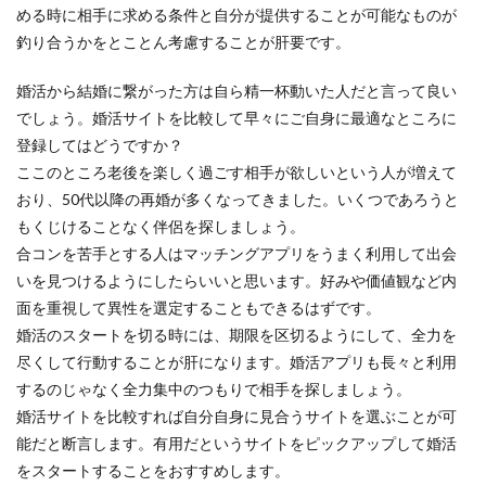
める時に相手に求める条件と自分が提供することが可能なものが
釣り合うかをとことん考慮することが肝要です。
婚活から結婚に繋がった方は自ら精一杯動いた人だと言って良い
でしょう。婚活サイトを比較して早々にご自身に最適なところに
登録してはどうですか？
ここのところ老後を楽しく過ごす相手が欲しいという人が増えて
おり、50代以降の再婚が多くなってきました。いくつであろうと
もくじけることなく伴侶を探しましょう。
合コンを苦手とする人はマッチングアプリをうまく利用して出会
いを見つけるようにしたらいいと思います。好みや価値観など内
面を重視して異性を選定することもできるはずです。
婚活のスタートを切る時には、期限を区切るようにして、全力を
尽くして行動することが肝になります。婚活アプリも長々と利用
するのじゃなく全力集中のつもりで相手を探しましょう。
婚活サイトを比較すれば自分自身に見合うサイトを選ぶことが可
能だと断言します。有用だというサイトをピックアップして婚活
をスタートすることをおすすめします。