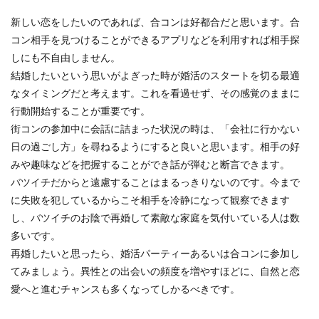
新しい恋をしたいのであれば、合コンは好都合だと思います。合
コン相手を見つけることができるアプリなどを利用すれば相手探
しにも不自由しません。
結婚したいという思いがよぎった時が婚活のスタートを切る最適
なタイミングだと考えます。これを看過せず、その感覚のままに
行動開始することが重要です。
街コンの参加中に会話に詰まった状況の時は、「会社に行かない
日の過ごし方」を尋ねるようにすると良いと思います。相手の好
みや趣味などを把握することができ話が弾むと断言できます。
バツイチだからと遠慮することはまるっきりないのです。今まで
に失敗を犯しているからこそ相手を冷静になって観察できます
し、バツイチのお陰で再婚して素敵な家庭を気付いている人は数
多いです。
再婚したいと思ったら、婚活パーティーあるいは合コンに参加し
てみましょう。異性との出会いの頻度を増やすほどに、自然と恋
愛へと進むチャンスも多くなってしかるべきです。