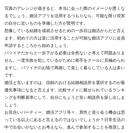
写真のアレンジが過ぎると、本当に会った際のイメージが悪くな
るでしょう。婚活アプリを活用するつもりなら、可能な限り現実
の自分に近いものを準備した方が賢明です。
想像している結婚を成就させるための一歩目は婚活からだと言え
ます。初めての方は楽に活用することが可能な婚活アプリに会員
申請するところから始めましょう。
バツイチだからと一歩下がる必要は全然ないと考えて問題ありま
せん。一度失敗を犯しているがために相手をクールに見極められ
ますし、バツイチのお陰で再婚して楽しく暮らしている人は多い
です。
婚活と言いますのは、信頼のおける結婚相談所を選択するのが最
優先事項になると言えます。比較サイトに載せられているランキ
ングを判断基準にして、自分にちょうど良い相談所を探し出しま
しょう。
お見合いパーティー、婚活アプリ等々、異性と巡り会う機会は思
っている以上にあると言えるのではないでしょうか？日常生活の
中で出会いがないとお考えなら、進んで参加することを推奨しま