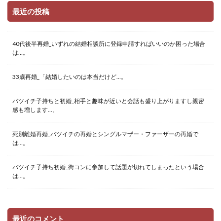
最近の投稿
40代後半再婚_いずれの結婚相談所に登録申請すればいいのか困った場合
は…。
33歳再婚_「結婚したいのは本当だけど…。
バツイチ子持ちと初婚_相手と趣味が近いと会話も盛り上がりますし親密
感も増します…。
死別離婚再婚_バツイチの再婚とシングルマザー・ファーザーの再婚で
は…。
バツイチ子持ち初婚_街コンに参加して話題が切れてしまったという場合
は…。
最近のコメント