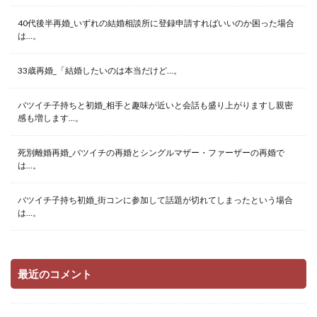
40代後半再婚_いずれの結婚相談所に登録申請すればいいのか困った場合
は…。
33歳再婚_「結婚したいのは本当だけど…。
バツイチ子持ちと初婚_相手と趣味が近いと会話も盛り上がりますし親密
感も増します…。
死別離婚再婚_バツイチの再婚とシングルマザー・ファーザーの再婚で
は…。
バツイチ子持ち初婚_街コンに参加して話題が切れてしまったという場合
は…。
最近のコメント