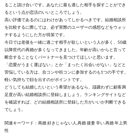
ること請け合いです。あなたに最も適した相手を探すことができ
るという点が恋活のいいところでしょう。
高い評価であるのにはわけがあってしかるべきです。結婚相談所
を比較するに際しては、必ず実際のユーザーの感想などをウォッ
チするようにした方が得策です。
今日では老後を一緒に過ごす相手が欲しいという人が多く、50歳
以降世代の再婚が多くなってきました。年齢が高いからと言って
断念することなくパートナーを見つけてほしいと思います。
「恋愛がうまく運ばない」とか「まったく出会いがない」などと
苦悩している方は、合コンや街コンに参加するのも1つの手です。
軽い気持ちで顔を出すのがポイントです。
どうしても結婚したいという希望があるなら、躊躇わずに顧客満
足度が高い結婚相談所に登録しましょう。ランキングサイトなど
を確認すれば、どの結婚相談所に登録した方がいいか判断できる
でしょう。
関連キーワード：再婚 好きじゃない人,再婚 後妻 辛い.再婚 年上男
性