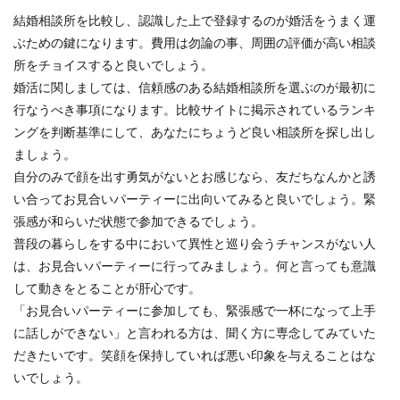
結婚相談所を比較し、認識した上で登録するのが婚活をうまく運
ぶための鍵になります。費用は勿論の事、周囲の評価が高い相談
所をチョイスすると良いでしょう。
婚活に関しましては、信頼感のある結婚相談所を選ぶのが最初に
行なうべき事項になります。比較サイトに掲示されているランキ
ングを判断基準にして、あなたにちょうど良い相談所を探し出し
ましょう。
自分のみで顔を出す勇気がないとお感じなら、友だちなんかと誘
い合ってお見合いパーティーに出向いてみると良いでしょう。緊
張感が和らいだ状態で参加できるでしょう。
普段の暮らしをする中において異性と巡り会うチャンスがない人
は、お見合いパーティーに行ってみましょう。何と言っても意識
して動きをとることが肝心です。
「お見合いパーティーに参加しても、緊張感で一杯になって上手
に話しができない」と言われる方は、聞く方に専念してみていた
だきたいです。笑顔を保持していれば悪い印象を与えることはな
いでしょう。