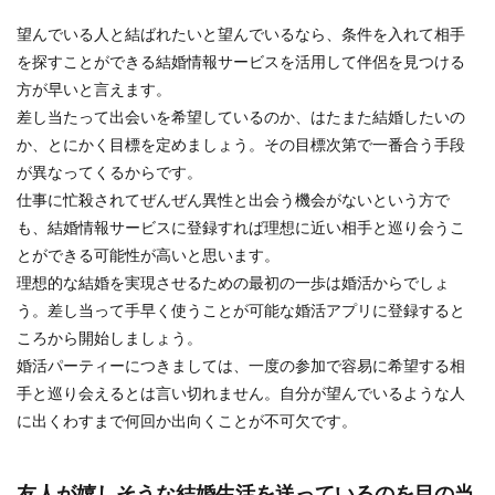
望んでいる人と結ばれたいと望んでいるなら、条件を入れて相手
を探すことができる結婚情報サービスを活用して伴侶を見つける
方が早いと言えます。
差し当たって出会いを希望しているのか、はたまた結婚したいの
か、とにかく目標を定めましょう。その目標次第で一番合う手段
が異なってくるからです。
仕事に忙殺されてぜんぜん異性と出会う機会がないという方で
も、結婚情報サービスに登録すれば理想に近い相手と巡り会うこ
とができる可能性が高いと思います。
理想的な結婚を実現させるための最初の一歩は婚活からでしょ
う。差し当って手早く使うことが可能な婚活アプリに登録すると
ころから開始しましょう。
婚活パーティーにつきましては、一度の参加で容易に希望する相
手と巡り会えるとは言い切れません。自分が望んでいるような人
に出くわすまで何回か出向くことが不可欠です。
友人が嬉しそうな結婚生活を送っているのを目の当