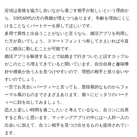
近頃は老後を協力し合いながら過ごす相手が欲しいという理由か
ら、50代60代の方の再婚が増えつつあります。年齢を理由にくじ
けることなくパートナーを探してほしいです。
多用で異性と出会うことがないと言うなら、婚活アプリを利用し
た方が良いでしょう。スマートフォン１つ有してさえいれば今直
ぐに婚活に勤しむことが可能です。
婚活アプリを駆使することで結婚まで行きついたと話すカップル
がこのところ増えてきていると聞いています。自分自身と趣味嗜
好や感覚が合う人を見つけやすいので、理想の相手と巡り会いや
すいのでしょう。
一言でお見合いパーティーと言っても、普段着的なものからフォ
ーマル風のものまでさまざまあります。個々にピッタリのパーテ
ィーに顔を出してみましょう。
恋人と楽しい時間を過ごしたいと考えているなら、合コンに出席
すると良いと思います。マッチングアプリの中には一人対一人の
出会いに加えて、合コン相手を見つけ出せるものも提供されてい
ます。