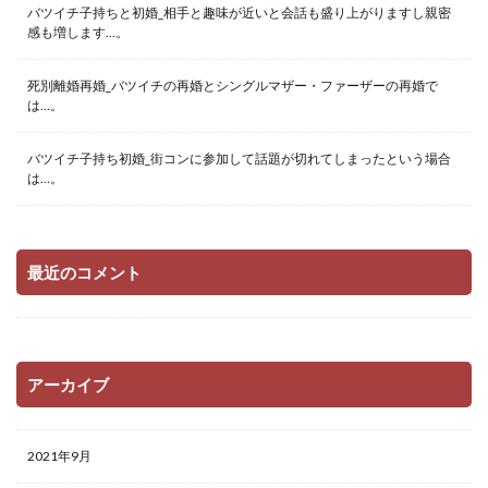
バツイチ子持ちと初婚_相手と趣味が近いと会話も盛り上がりますし親密
感も増します…。
死別離婚再婚_バツイチの再婚とシングルマザー・ファーザーの再婚で
は…。
バツイチ子持ち初婚_街コンに参加して話題が切れてしまったという場合
は…。
最近のコメント
アーカイブ
2021年9月