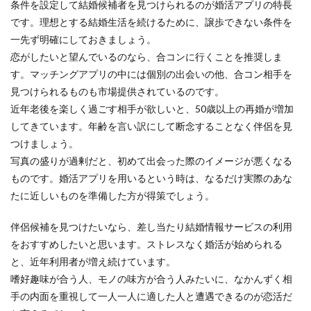
条件を設定して結婚候補者を見つけられるのが婚活アプリの特長
です。理想とする結婚生活を続けるために、譲歩できない条件を
一先ず明確にしておきましょう。
恋がしたいと望んでいるのなら、合コンに行くことを推奨しま
す。マッチングアプリの中には個別の出会いの他、合コン相手を
見つけられるものも市場提供されているのです。
近年老後を楽しく過ごす相手が欲しいと、50歳以上の再婚が増加
してきています。年齢を言い訳にして断念することなく伴侶を見
つけましょう。
写真の盛りが過剰だと、初めて出会った際のイメージが悪くなる
ものです。婚活アプリを用いるという時は、なるだけ実際のあな
たに近しいものを準備した方が得策でしょう。
伴侶候補を見つけたいなら、差し当たり結婚情報サービスの利用
をおすすめしたいと思います。ストレスなく婚活が始められる
と、近年利用者が増え続けています。
嗜好趣味が合う人、モノの味方が合う人みたいに、なかんずく相
手の内面を重視して一人一人に適した人と遭遇できるのが恋活だ