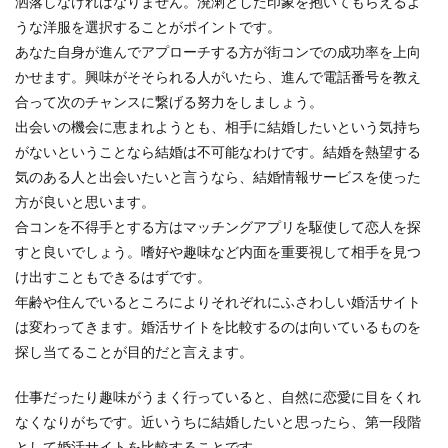
洒落しなければなりません。溌溂とした印象を抱いてもらえるよ
うな洋服を選択することがポイントです。
あなた自身が進んでアプローチする方が街コンでの成功率を上向
かせます。興味がそそられる人がいたら、進んで電話番号を教え
合って次のチャンスに繋げる努力をしましょう。
出会いの機会に恵まれようとも、相手に結婚したいという気持ち
がないということなら結婚は不可能なわけです。結婚を熱望する
気のある人と出会いたいと言うなら、結婚情報サービスを使った
方が良いと思います。
合コンを不得手とする方はマッチングアプリを駆使して恋人を探
すと良いでしょう。嗜好や趣味など内面を重要視して相手を見つ
け出すこともできるはずです。
年齢や住んでいるところによりそれぞれにふさわしい婚活サイト
は変わってきます。婚活サイトを比較するのは向いているものを
探し当てることが目的だと言えます。
仕事だったり趣味がうまく行っていると、自然に恋愛に目をくれ
なくなりがちです。近いうちに結婚したいと思ったら、第一段階
として婚活サイトを比較することです。