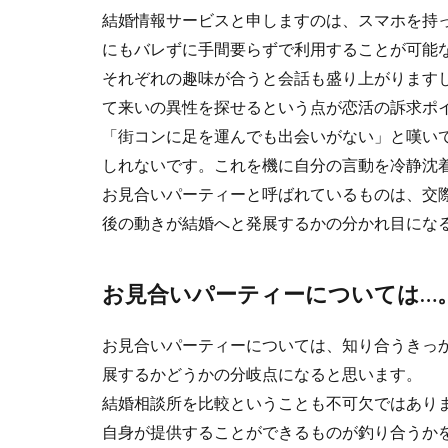
結婚情報サービスと申しますのは、スマホを持
にもバレずに手間要らずで利用することが可能
それぞれの趣味が合うと会話も盛り上がります
て来いの異性を探せるという点が恋活の訴求ポ
「街コンに足を運んでも出会いがない」と嘆い
しれないです。これを機に自分の言動を冷静沈
お見合いパーティーと呼ばれているものは、交
後の動きが結婚へと発展するかの分かれ目にな
お見合いパーティーについては…
お見合いパーティーについては、知り合うきっ
展するかどうかの分岐点になると思います。
結婚相談所を比較ということも不可欠ではあり
自身が提供することができるものが釣り合うか