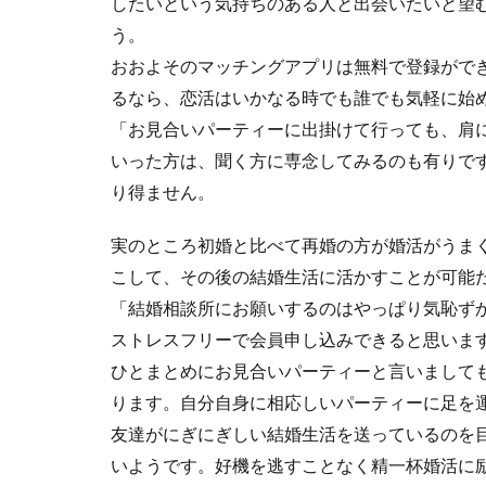
したいという気持ちのある人と出会いたいと望
う。
おおよそのマッチングアプリは無料で登録がで
るなら、恋活はいかなる時でも誰でも気軽に始
「お見合いパーティーに出掛けて行っても、肩
いった方は、聞く方に専念してみるのも有りで
り得ません。
実のところ初婚と比べて再婚の方が婚活がうま
こして、その後の結婚生活に活かすことが可能
「結婚相談所にお願いするのはやっぱり気恥ず
ストレスフリーで会員申し込みできると思いま
ひとまとめにお見合いパーティーと言いまして
ります。自分自身に相応しいパーティーに足を
友達がにぎにぎしい結婚生活を送っているのを
いようです。好機を逃すことなく精一杯婚活に