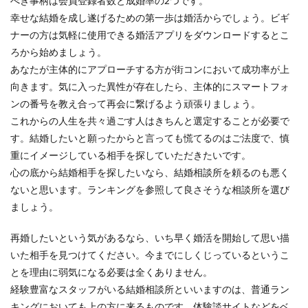
べき事柄は会員登録者数と成婚率の2つです。
幸せな結婚を成し遂げるための第一歩は婚活からでしょう。ビギ
ナーの方は気軽に使用できる婚活アプリをダウンロードするとこ
ろから始めましょう。
あなたが主体的にアプローチする方が街コンにおいて成功率が上
向きます。気に入った異性が存在したら、主体的にスマートフォ
ンの番号を教え合って再会に繋げるよう頑張りましょう。
これからの人生を共々過ごす人はきちんと選定することが必要で
す。結婚したいと願ったからと言っても慌てるのはご法度で、慎
重にイメージしている相手を探していただきたいです。
心の底から結婚相手を探したいなら、結婚相談所を頼るのも悪く
ないと思います。ランキングを参照して良さそうな相談所を選び
ましょう。
再婚したいという気があるなら、いち早く婚活を開始して思い描
いた相手を見つけてください。今までにしくじっているというこ
とを理由に弱気になる必要は全くありません。
経験豊富なスタッフがいる結婚相談所といいますのは、普通ラン
キングにおいても上の方に来るものです。体験談サイトなどをベ