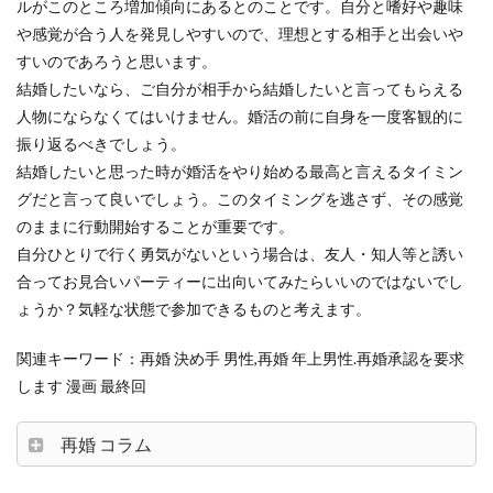
ルがこのところ増加傾向にあるとのことです。自分と嗜好や趣味
や感覚が合う人を発見しやすいので、理想とする相手と出会いや
すいのであろうと思います。
結婚したいなら、ご自分が相手から結婚したいと言ってもらえる
人物にならなくてはいけません。婚活の前に自身を一度客観的に
振り返るべきでしょう。
結婚したいと思った時が婚活をやり始める最高と言えるタイミン
グだと言って良いでしょう。このタイミングを逃さず、その感覚
のままに行動開始することが重要です。
自分ひとりで行く勇気がないという場合は、友人・知人等と誘い
合ってお見合いパーティーに出向いてみたらいいのではないでし
ょうか？気軽な状態で参加できるものと考えます。
関連キーワード：再婚 決め手 男性,再婚 年上男性.再婚承認を要求
します 漫画 最終回
再婚 コラム