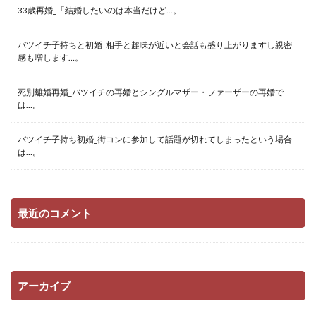
33歳再婚_「結婚したいのは本当だけど…。
バツイチ子持ちと初婚_相手と趣味が近いと会話も盛り上がりますし親密
感も増します…。
死別離婚再婚_バツイチの再婚とシングルマザー・ファーザーの再婚で
は…。
バツイチ子持ち初婚_街コンに参加して話題が切れてしまったという場合
は…。
最近のコメント
アーカイブ