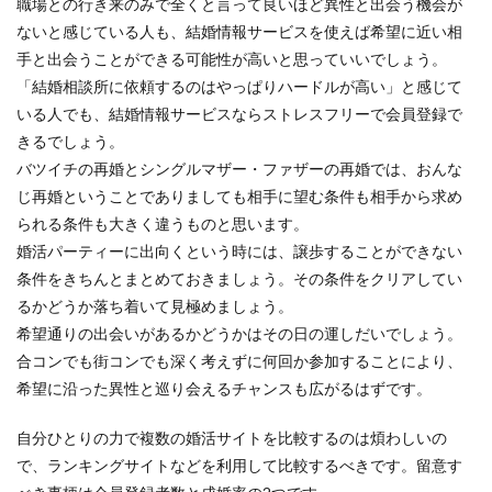
職場との行き来のみで全くと言って良いほど異性と出会う機会が
ないと感じている人も、結婚情報サービスを使えば希望に近い相
手と出会うことができる可能性が高いと思っていいでしょう。
「結婚相談所に依頼するのはやっぱりハードルが高い」と感じて
いる人でも、結婚情報サービスならストレスフリーで会員登録で
きるでしょう。
バツイチの再婚とシングルマザー・ファザーの再婚では、おんな
じ再婚ということでありましても相手に望む条件も相手から求め
られる条件も大きく違うものと思います。
婚活パーティーに出向くという時には、譲歩することができない
条件をきちんとまとめておきましょう。その条件をクリアしてい
るかどうか落ち着いて見極めましょう。
希望通りの出会いがあるかどうかはその日の運しだいでしょう。
合コンでも街コンでも深く考えずに何回か参加することにより、
希望に沿った異性と巡り会えるチャンスも広がるはずです。
自分ひとりの力で複数の婚活サイトを比較するのは煩わしいの
で、ランキングサイトなどを利用して比較するべきです。留意す