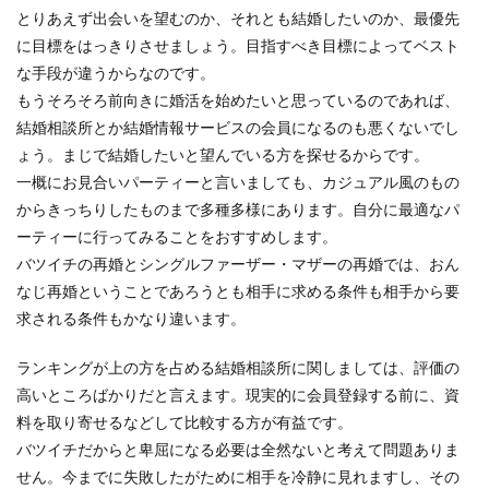
とりあえず出会いを望むのか、それとも結婚したいのか、最優先
に目標をはっきりさせましょう。目指すべき目標によってベスト
な手段が違うからなのです。
もうそろそろ前向きに婚活を始めたいと思っているのであれば、
結婚相談所とか結婚情報サービスの会員になるのも悪くないでし
ょう。まじで結婚したいと望んでいる方を探せるからです。
一概にお見合いパーティーと言いましても、カジュアル風のもの
からきっちりしたものまで多種多様にあります。自分に最適なパ
ーティーに行ってみることをおすすめします。
バツイチの再婚とシングルファーザー・マザーの再婚では、おん
なじ再婚ということであろうとも相手に求める条件も相手から要
求される条件もかなり違います。
ランキングが上の方を占める結婚相談所に関しましては、評価の
高いところばかりだと言えます。現実的に会員登録する前に、資
料を取り寄せるなどして比較する方が有益です。
バツイチだからと卑屈になる必要は全然ないと考えて問題ありま
せん。今までに失敗したがために相手を冷静に見れますし、その