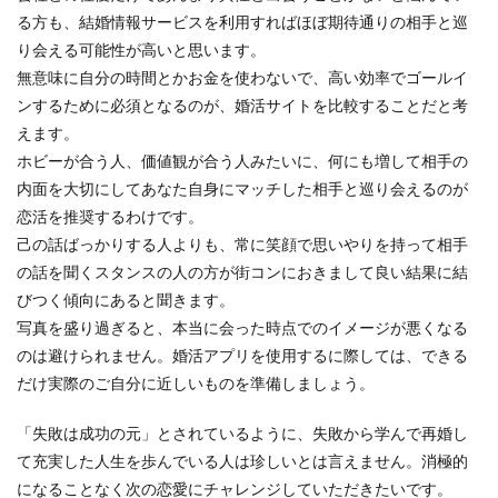
る方も、結婚情報サービスを利用すればほぼ期待通りの相手と巡
り会える可能性が高いと思います。
無意味に自分の時間とかお金を使わないで、高い効率でゴールイ
ンするために必須となるのが、婚活サイトを比較することだと考
えます。
ホビーが合う人、価値観が合う人みたいに、何にも増して相手の
内面を大切にしてあなた自身にマッチした相手と巡り会えるのが
恋活を推奨するわけです。
己の話ばっかりする人よりも、常に笑顔で思いやりを持って相手
の話を聞くスタンスの人の方が街コンにおきまして良い結果に結
びつく傾向にあると聞きます。
写真を盛り過ぎると、本当に会った時点でのイメージが悪くなる
のは避けられません。婚活アプリを使用するに際しては、できる
だけ実際のご自分に近しいものを準備しましょう。
「失敗は成功の元」とされているように、失敗から学んで再婚し
て充実した人生を歩んでいる人は珍しいとは言えません。消極的
になることなく次の恋愛にチャレンジしていただきたいです。