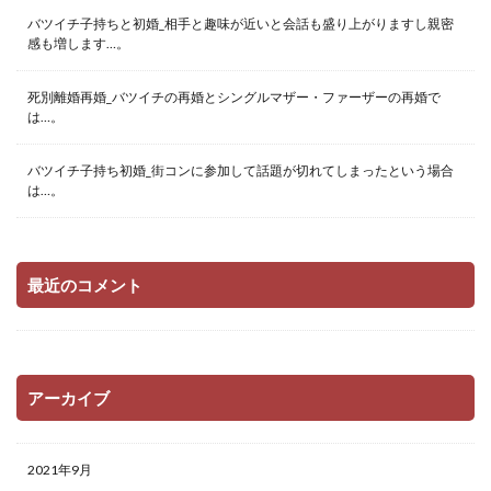
バツイチ子持ちと初婚_相手と趣味が近いと会話も盛り上がりますし親密
感も増します…。
死別離婚再婚_バツイチの再婚とシングルマザー・ファーザーの再婚で
は…。
バツイチ子持ち初婚_街コンに参加して話題が切れてしまったという場合
は…。
最近のコメント
アーカイブ
2021年9月