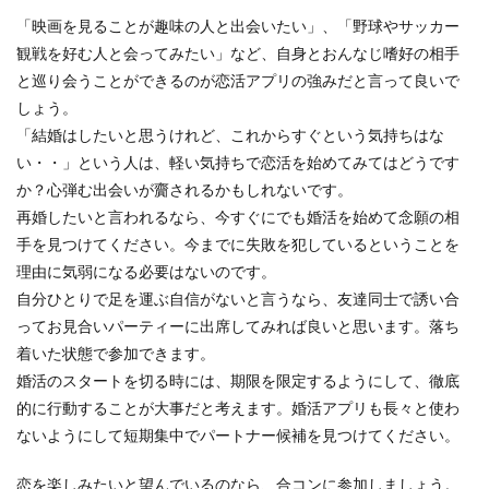
「映画を見ることが趣味の人と出会いたい」、「野球やサッカー
観戦を好む人と会ってみたい」など、自身とおんなじ嗜好の相手
と巡り会うことができるのが恋活アプリの強みだと言って良いで
しょう。
「結婚はしたいと思うけれど、これからすぐという気持ちはな
い・・」という人は、軽い気持ちで恋活を始めてみてはどうです
か？心弾む出会いが齎されるかもしれないです。
再婚したいと言われるなら、今すぐにでも婚活を始めて念願の相
手を見つけてください。今までに失敗を犯しているということを
理由に気弱になる必要はないのです。
自分ひとりで足を運ぶ自信がないと言うなら、友達同士で誘い合
ってお見合いパーティーに出席してみれば良いと思います。落ち
着いた状態で参加できます。
婚活のスタートを切る時には、期限を限定するようにして、徹底
的に行動することが大事だと考えます。婚活アプリも長々と使わ
ないようにして短期集中でパートナー候補を見つけてください。
恋を楽しみたいと望んでいるのなら、合コンに参加しましょう。