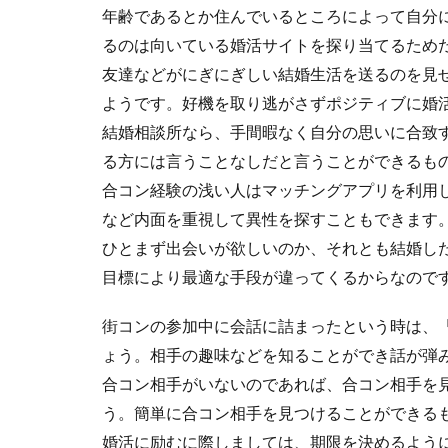
年齢であるとか住んでいるところによって自分
るのは向いている婚活サイトを探り当てるため
友達などがにぎにぎしい結婚生活を送るのを見
ようです。好機を取り逃がさずポジティブに婚
結婚相談所なら、手間暇なく自分の思いに合致
る方には言うことなしだと言うことができるも
合コン経験の浅い人はマッチングアプリを利用
など内面を重視して異性を探すこともできます
ひとまず出会いが欲しいのか、それとも結婚し
目標により最適な手段が違ってくるからなので
街コンの参加中に会話に詰まったという時は、
ょう。相手の趣味などを知ることができ話が弾
合コン相手がいないのであれば、合コン相手を
う。簡単に合コン相手を見つけることができる
婚活に励むに際しましては、期限を決めるよう