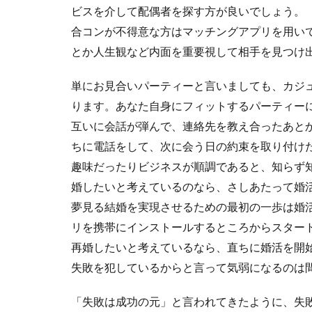
ビスを介して配偶者を探す方が良いでしょう。
合コンが不得意な方はマッチングアプリを用い
とか人生観など内面を重要視して相手を見つけ
単にお見合いパーティーと言いましても、カジ
ります。あなた自身にフィットするパーティー
互いに会話が弾んで、連絡先を教え合ったあと
ちに電話をして、次に会う日の約束を取り付け
趣味だったりビジネスが順調であると、知らず
婚したいと考えているのなら、さしあたって婚
夢見る結婚を実現させるための最初の一歩は婚
リを携帯にインストールするところからスター
再婚したいと考えているなら、直ちに婚活を開
失敗を犯しているからと言って気弱になるのは
「失敗は成功の元」と言われてきたように、失