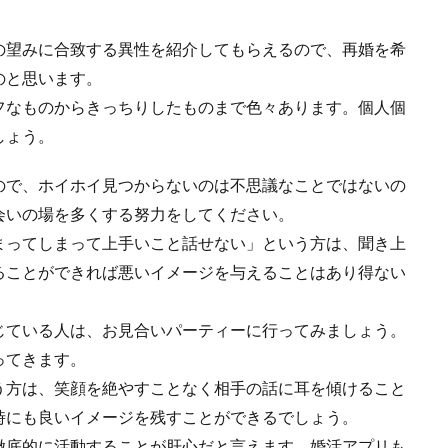
の望みに合致する異性を紹介してもらえるので、再婚を希
のと思います。
フなものからきっちりしたものまで色々あります。個人個
しょう。
ので、ホイホイ見つからないのは不思議なことではないの
会いの場を多くする努力をしてください。
まってしまって上手いこと話せない」という方は、聞き上
ることができれば悪いイメージを与えることはあり得ない
じている人は、お見合いパーティーに行ってみましょう。
ってきます。
う方は、笑顔を絶やすことなく相手の話に耳を傾けること
時にも良いイメージを残すことができるでしょう。
徹底的に活動することが肝心だと言えます。婚活アプリも