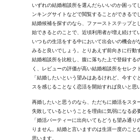
いずれの結婚相談所を選んだらいいのか困って
ンキングサイトなどで閲覧することができるで
結婚候補を探すのなら、ファーストステップと
始できるとのことで、近頃利用者が増え続けて
いつもの生活をする中において出会いの機会が
みると良いでしょう。とりあえず前向きに行動
結婚相談所を比較し、腹に落ちた上で登録する
く、レビューの評価が高い結婚相談所をセレク
「結婚したいという望みはあるけれど、今すぐ
スを感じることなく恋活を開始すれば良いと思
再婚したいと思うのなら、ただちに婚活をスタ
失敗しているということを理由に気弱になる必
「婚活パーティーに出向いてもどうも望み通り
りません。結婚と言いますのは生涯一度のこと
思います。