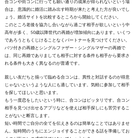
合コンや街コンに行っても願い通りの成果が得られないという場
合は、意識的に婚活に踏み出す時期が来たと考えた方が良いでし
ょう。婚活サイトを比較するところから開始してください。
このところ老後を協力し合いながら過ごす相手が欲しいという中
高年が多く、50歳以降世代の再婚が増加傾向にあります。いくつ
であろうともくじけることなくパートナーを見つけてください。
バツ付きの再婚とシングルファザー・シングルマザーの再婚で
は、同じ再婚でありましても相手に対する条件も相手から要求さ
れる条件も大きく異なるのが普通です。
親しい友だちと揃って臨める合コンは、異性と対話するのが得意
じゃないというような人にも適しています。気軽に参加して相手
を探してほしいと思います。
もう一度恋をしたいという時に、合コンはピッタリです。合コン
相手を見つけ出せるアプリなどを使えば相手探しにも苦労するこ
とがないと断言します。
短い時間でご自分の全てを伝えきるのは簡単なことではありませ
ん。短時間のうちにエンジョイすることができる話を準備してお