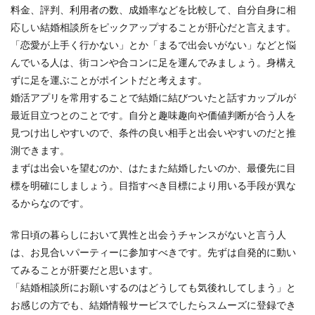
料金、評判、利用者の数、成婚率などを比較して、自分自身に相
応しい結婚相談所をピックアップすることが肝心だと言えます。
「恋愛が上手く行かない」とか「まるで出会いがない」などと悩
んでいる人は、街コンや合コンに足を運んでみましょう。身構え
ずに足を運ぶことがポイントだと考えます。
婚活アプリを常用することで結婚に結びついたと話すカップルが
最近目立つとのことです。自分と趣味趣向や価値判断が合う人を
見つけ出しやすいので、条件の良い相手と出会いやすいのだと推
測できます。
まずは出会いを望むのか、はたまた結婚したいのか、最優先に目
標を明確にしましょう。目指すべき目標により用いる手段が異な
るからなのです。
常日頃の暮らしにおいて異性と出会うチャンスがないと言う人
は、お見合いパーティーに参加すべきです。先ずは自発的に動い
てみることが肝要だと思います。
「結婚相談所にお願いするのはどうしても気後れしてしまう」と
お感じの方でも、結婚情報サービスでしたらスムーズに登録でき