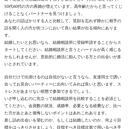
50代60代の方の再婚が増えています。高年齢だからと言ってくじ
けることなくパートナーを見つけましょう。
あなたの話ばかりする人と比較して、笑顔を忘れず静かに相手の
話を聞く人の方が街コンにおいて良い結果が出る傾向にありま
す。
結婚したいとお思いなら、結婚相談所に登録申請することからス
タートしてください。結婚相談所と言うとハードルが高く感じる
かもしれませんが、意欲的に婚活に励んでいる方との出会いが多
いとされています。
自分だけで出掛けるのは自信がないと言うなら、友達同士で誘い
合ってお見合いパーティーに出向いてみれば良いと思います。ス
トレスがあまりない状態で参加できるでしょう。
いざ申し込むのに先立って結婚相談所を比較することを必須とし
てください。会員数の状況、成婚率、必要となる経費など、比べ
た方があとあと後悔しないポイントはあれこれあります。
差し詰め出会いを望むのか、もしくは結婚したいのか、何より目
標をはっきりさせましょう。目指すべき目標次第で用いるべき手