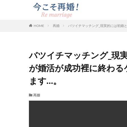
HOME
再婚
バツイチマッチング_現実的には初婚
バツイチマッチング_現
が婚活が成功裡に終わる
ます…。
再婚