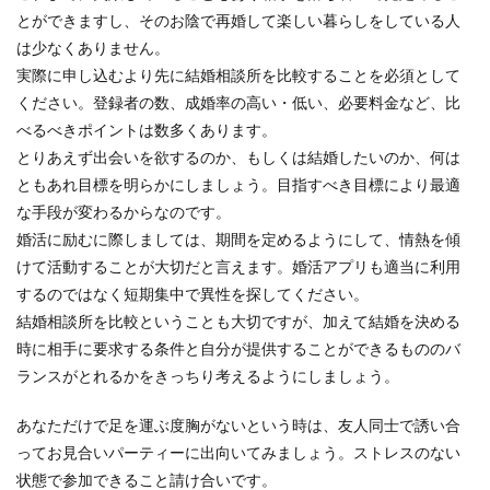
とができますし、そのお陰で再婚して楽しい暮らしをしている人
は少なくありません。
実際に申し込むより先に結婚相談所を比較することを必須として
ください。登録者の数、成婚率の高い・低い、必要料金など、比
べるべきポイントは数多くあります。
とりあえず出会いを欲するのか、もしくは結婚したいのか、何は
ともあれ目標を明らかにしましょう。目指すべき目標により最適
な手段が変わるからなのです。
婚活に励むに際しましては、期間を定めるようにして、情熱を傾
けて活動することが大切だと言えます。婚活アプリも適当に利用
するのではなく短期集中で異性を探してください。
結婚相談所を比較ということも大切ですが、加えて結婚を決める
時に相手に要求する条件と自分が提供することができるもののバ
ランスがとれるかをきっちり考えるようにしましょう。
あなただけで足を運ぶ度胸がないという時は、友人同士で誘い合
ってお見合いパーティーに出向いてみましょう。ストレスのない
状態で参加できること請け合いです。