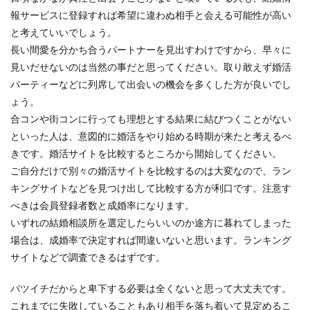
報サービスに登録すれば希望に違わぬ相手と会える可能性が高い
と考えていいでしょう。
長い間愛を分かち合うパートナーを見出すわけですから、早々に
見いだせないのは当然の事だと思ってください。取り敢えず婚活
パーティーなどに列席して出会いの機会を多くした方が良いでし
ょう。
合コンや街コンに行っても理想とする結果に結びつくことがない
といった人は、意図的に婚活をやり始める時期が来たと考えるべ
きです。婚活サイトを比較するところから開始してください。
ご自分だけで別々の婚活サイトを比較するのは大変なので、ラン
キングサイトなどを見つけ出して比較する方が利口です。注意す
べきは会員登録者数と成婚率になります。
いずれの結婚相談所を選定したらいいのか途方に暮れてしまった
場合は、成婚率で決定すれば間違いないと思います。ランキング
サイトなどで調査できるはずです。
バツイチだからと卑下する必要は全くないと思って大丈夫です。
これまでに失敗していることもあり相手を落ち着いて見定めるこ