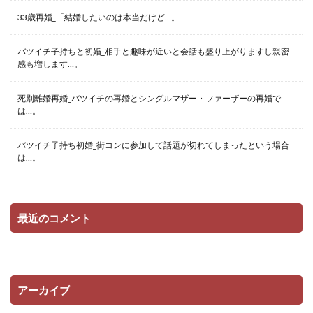
33歳再婚_「結婚したいのは本当だけど…。
バツイチ子持ちと初婚_相手と趣味が近いと会話も盛り上がりますし親密
感も増します…。
死別離婚再婚_バツイチの再婚とシングルマザー・ファーザーの再婚で
は…。
バツイチ子持ち初婚_街コンに参加して話題が切れてしまったという場合
は…。
最近のコメント
アーカイブ