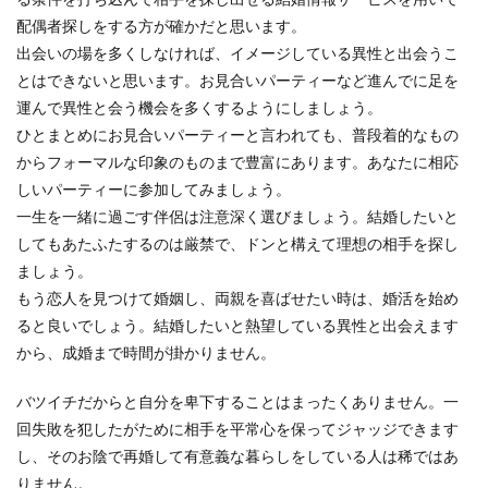
配偶者探しをする方が確かだと思います。
出会いの場を多くしなければ、イメージしている異性と出会うこ
とはできないと思います。お見合いパーティーなど進んでに足を
運んで異性と会う機会を多くするようにしましょう。
ひとまとめにお見合いパーティーと言われても、普段着的なもの
からフォーマルな印象のものまで豊富にあります。あなたに相応
しいパーティーに参加してみましょう。
一生を一緒に過ごす伴侶は注意深く選びましょう。結婚したいと
してもあたふたするのは厳禁で、ドンと構えて理想の相手を探し
ましょう。
もう恋人を見つけて婚姻し、両親を喜ばせたい時は、婚活を始め
ると良いでしょう。結婚したいと熱望している異性と出会えます
から、成婚まで時間が掛かりません。
バツイチだからと自分を卑下することはまったくありません。一
回失敗を犯したがために相手を平常心を保ってジャッジできます
し、そのお陰で再婚して有意義な暮らしをしている人は稀ではあ
りません。