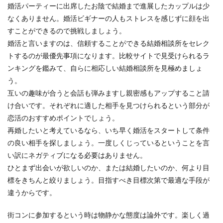
婚活パーティーに出席したお陰で結婚まで進展したカップルは少
なくありません。婚活ビギナーの人もストレスを感じずに顔を出
すことができるので挑戦しましょう。
婚活と言いますのは、信頼することができる結婚相談所をセレク
トするのが最優先事項になります。比較サイトで見受けられるラ
ンキングを鑑みて、自らに相応しい結婚相談所を見極めましょ
う。
互いの趣味が合うと会話も弾みますし親密感もアップすること請
け合いです。それぞれに適した相手を見つけられるという部分が
恋活のおすすめポイントでしょう。
再婚したいと考えているなら、いち早く婚活をスタートして条件
の良い相手を探しましょう。一度しくじっているということを言
い訳にネガティブになる必要はありません。
ひとまず出会いが欲しいのか、または結婚したいのか、何より目
標をきちんと絞りましょう。目指すべき目標次第で最適な手段が
違うからです。
街コンに参加するという時は物静かな態度は論外です。楽しく過