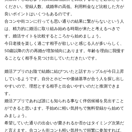
ください。登録人数、成婚率の高低、利用料金など比較した方が
良いポイントはいくつもあるのです。
合コンや街コンに行っても思い通りの結果に繋がらないという人
は、精力的に婚活に取り組み始める時期が来たと考えるべきで
す。婚活サイトを比較するところから始めましょう。
今日老後を楽しく過ごす相手が欲しいと感じる人が多いらしく、
50歳以降の方の再婚が増加傾向にあります。年齢を理由に我慢す
ることなく相手を見つけ出していただきたいです。
婚活アプリのお陰で結婚に結びついたと話すカップルが今日上昇
しているようです。自分とホビーや価値基準が合う人を探し出し
やすいので、理想とする相手と出会いやすいのだと推測できま
す。
婚活アプリであれば誰にも知られる事なく伴侶候補を見出すこと
ができると思います。手始めに軽い気持ちで無料登録から始めて
みましょう。
希望していた通りの出会いが齎されるか否かはタイミング次第だ
と言えます。合コンも街コンも軽い気持ちで頻繁に参加すれば、