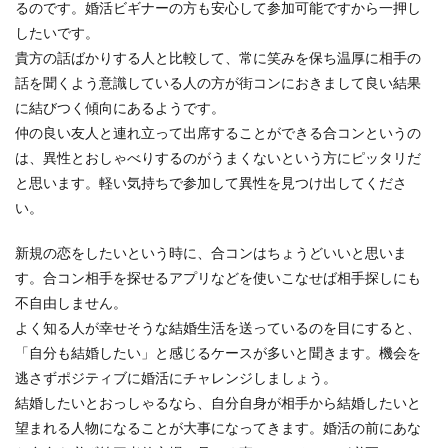
るのです。婚活ビギナーの方も安心して参加可能ですから一押し
したいです。
貴方の話ばかりする人と比較して、常に笑みを保ち温厚に相手の
話を聞くよう意識している人の方が街コンにおきまして良い結果
に結びつく傾向にあるようです。
仲の良い友人と連れ立って出席することができる合コンというの
は、異性とおしゃべりするのがうまくないという方にピッタリだ
と思います。軽い気持ちで参加して異性を見つけ出してくださ
い。
新規の恋をしたいという時に、合コンはちょうどいいと思いま
す。合コン相手を探せるアプリなどを使いこなせば相手探しにも
不自由しません。
よく知る人が幸せそうな結婚生活を送っているのを目にすると、
「自分も結婚したい」と感じるケースが多いと聞きます。機会を
逃さずポジティブに婚活にチャレンジしましょう。
結婚したいとおっしゃるなら、自分自身が相手から結婚したいと
望まれる人物になることが大事になってきます。婚活の前にあな