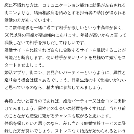
恋に不慣れな方は、コミュニケーション能力に結果が左右される
街コンよりも、結婚相談所を始めとする担当者の助けが得られる
婚活の方があっています。
ここ数年老後を一緒に過ごす相手が欲しいという中高年が多く、
50代以降の再婚が増加傾向にあります。年齢が高いからと言って
我慢しないで相手を探しだしてほしいです。
婚活サイトを比較すれば自らに合致するサイトを選択することが
可能だと断言します。使い勝手が良いサイトを見極めて婚活をス
タートさせましょう。
婚活アプリ、街コン、お見合いパーティーというように、異性と
巡り会う機会は様々あるでしょう。日常生活の中で出会いがない
と思っているのなら、精力的に参加してみましょう。
再婚したいと言うのであれば、婚活パーティー又は合コンに出掛
けてみましょう。異性との出会いの頻度を多くすれば、当たり前
のことながら恋愛に繋がるチャンスも広がると思います。
伴侶を探したいと思うのなら、差し当たり結婚情報サービスに登
録した方が良いでしょう。ストレスなく婚活が始められるという