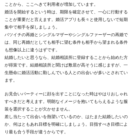
ことから、ここへきて利用者が増加しています。
婚活を開始するという時は、期限を確定させて、一心に行動する
ことが重要だと言えます。婚活アプリも長々と使用しないで短期
集中で相手を探しましょう。
バツイチの再婚とシングルマザーやシングルファーザーの再婚で
は、同じ再婚だとしても相手に望む条件も相手から望まれる条件
も想像以上に違うはずです。
結婚したいと思うなら、結婚相談所に登録することから始めた方
が得策です。結婚相談所と聞けば敷居が高そうに感じますが、一
生懸命に婚活活動に勤しんでいる人との出会いが多いとされてい
ます。
お見合いパーティーに顔を出すことになった時はやはりおしゃれ
すべきだと考えます。明朗なイメージを抱いてもらえるような服
装を選択することが欠かせません。
差し当たって出会いを熱望いているのか、はたまた結婚したいの
か、何はともあれ目標を明確にしましょう。目指すべき目標によ
り最も合う手段が違うからです。