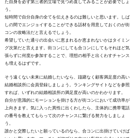
た自身を必ず第三者的立場で見つめ直してみることが必要でしょ
う。
短時間で自分自身の全てを伝えきるのは難しいと思います。しば
しの間でエンジョイすることができる話材を用意しておくのが街
コンの攻略法だと言えるでしょう。
希望していた通りの出会いに恵まれるか恵まれないかはタイミン
グ次第だと言えます。街コンにしても合コンにしてもそれほど気
張らずに何度か参加することで、理想の相手と出くわすチャンス
も増えるはずです。
そう遠くない未来に結婚したいなら、躊躇なく顧客満足度の高い
結婚相談所に会員登録しましょう。ランキングサイトなどを参照
すれば、いずれの結婚相談所の満足度が高いのかわかります。
自分が意識的にモーションを掛ける方が街コンにおいて成功率が
上向きます。気に入った異性に出くわしたら、主体的に携帯電話
の番号を教えてもらって次のチャンスに繋げる努力をしましょ
う。
誰かと交際したいと願っているのなら、合コンに出掛けていけば