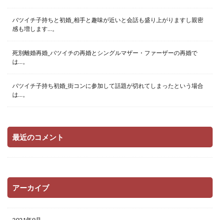
バツイチ子持ちと初婚_相手と趣味が近いと会話も盛り上がりますし親密
感も増します…。
死別離婚再婚_バツイチの再婚とシングルマザー・ファーザーの再婚で
は…。
バツイチ子持ち初婚_街コンに参加して話題が切れてしまったという場合
は…。
最近のコメント
アーカイブ
2021年9月