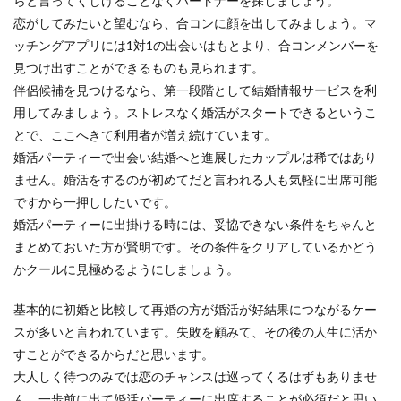
らと言ってくじけることなくパートナーを探しましょう。
恋がしてみたいと望むなら、合コンに顔を出してみましょう。マ
ッチングアプリには1対1の出会いはもとより、合コンメンバーを
見つけ出すことができるものも見られます。
伴侶候補を見つけるなら、第一段階として結婚情報サービスを利
用してみましょう。ストレスなく婚活がスタートできるというこ
とで、ここへきて利用者が増え続けています。
婚活パーティーで出会い結婚へと進展したカップルは稀ではあり
ません。婚活をするのが初めてだと言われる人も気軽に出席可能
ですから一押ししたいです。
婚活パーティーに出掛ける時には、妥協できない条件をちゃんと
まとめておいた方が賢明です。その条件をクリアしているかどう
かクールに見極めるようにしましょう。
基本的に初婚と比較して再婚の方が婚活が好結果につながるケー
スが多いと言われています。失敗を顧みて、その後の人生に活か
すことができるからだと思います。
大人しく待つのみでは恋のチャンスは巡ってくるはずもありませ
ん。一歩前に出て婚活パーティーに出席することが必須だと思い