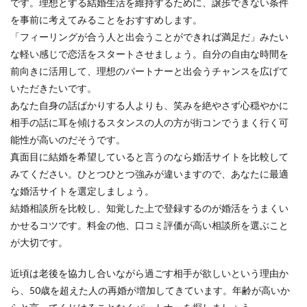
です。理想とする結婚生活を維持するために、譲歩できない条件
を事前に考えてみることをおすすめします。
「フィーリングが合う人と出会うことができれば満足だ」みたい
な軽い感じで恋活をスタートさせましょう。自分の自由な時間を
前向きに活用して、理想のパートナーと出会うチャンスを広げて
いただきたいです。
あなた自身の話ばかりする人よりも、笑みを絶やさず心穏やかに
相手の話に耳を傾けるスタンスの人の方が街コンでうまく行く可
能性が高いのだそうです。
真面目に結婚を希望していると言うのなら婚活サイトを比較して
みてください。ひとつひとつ強みが違いますので、あなたに最適
な婚活サイトを選定しましょう。
結婚相談所を比較し、知覚した上で登録するのが婚活をうまくい
かせるコツです。料金の他、口コミ評価が高い相談所を選ぶこと
が大切です。
近頃は老後を協力し合いながら過ごす相手が欲しいという理由か
ら、50歳を超えた人の再婚が増加してきています。年齢が高いか